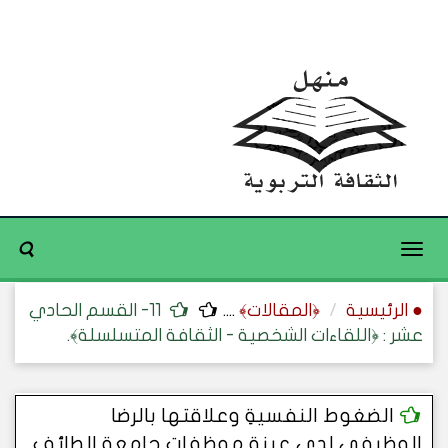
Toggle
navigation
● الرئيسية
﴿المقالات﴾
....
11- القسم الحادي
عشر : ﴿اللقاءات الشخصية - الثقافة المتسلسلة﴾.
الضغوط النفسيةِ وعلاقتها بالرضا
الوظيفيِ لدى عينةِ موظفاتِ جامعةِ الطائفِ