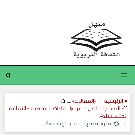
Toggle
navigation
● الرئيسية
﴿المقالات﴾
....
11- القسم الحادي عشر : ﴿اللقاءات الشخصية - الثقافة
المتسلسلة﴾.
قيود تمنع تحقيق الهدف «2».