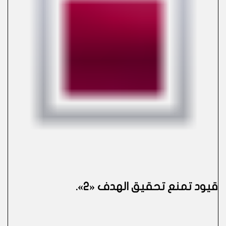
قيود تمنع تحقيق الهدف «2»
.