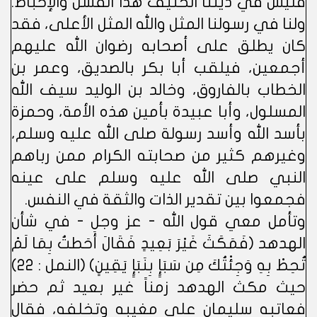
فليس في ديننا الحنيف هذا الفشل والإحباط.
ولنا في رسولنا المثل والله المثل الأعلى، فقد
كان يطلق على أصحابه رضوان الله عليهم
أجمعين، فيلقب أبا بكر بالصديق، وعمر بن
الخطاب بالفاروق، وخالد بن الوليد سيف الله
المسلول، وأبا عبيدة بأمين هذه الأمة، وحمزة
بأسد الله وأسد رسولة صلى الله عليه وسلم،
وغيرهم كثير من صحابته الكرام ممن رباهم
النبي صلى الله عليه وسلم على عينه
فجمعوا بين تقدير الذات والثقة في النفس.
وتأمل معي قول الله - عز وجل - في شأن
الهدهد (فَمَكَثَ غَيْرَ بَعِيدٍ فَقَالَ أَحَطتُ بِمَا لَمْ
تُحِطْ بِهِ وَجِئْتُكَ مِن سَبَإٍ بِنَبَإٍ يَقِينٍ) (النمل : 22)
حيث مكث الهدهد زمناً غير بعيد ثم حضر
فعاتبه سليمان على مغيبه وتخلفه، فقال