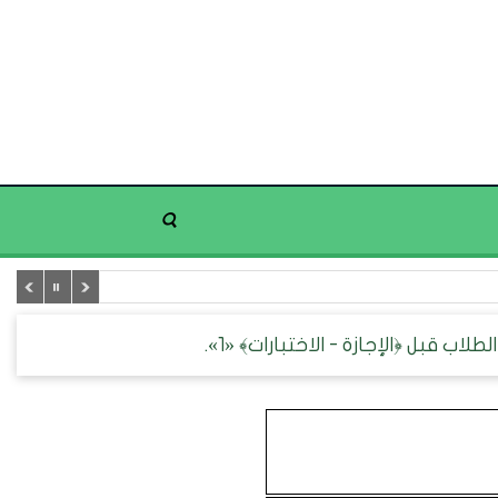
لاب قبل ﴿الإجازة - الاختبارات﴾ «1».