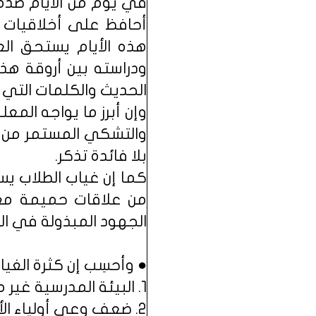
في يوم من الأيام ضده إ
أحافظ على أخلاقيات و
هذه الأيام يستحق ال
ودراسته بين أروقة هذا
الحديث والكلمات التي 
وإن أبرز ما يواجه الم
والتشكي المستمر من الا
بلا فائدة تذكر.
كما إن غياب الطلاب يس
من علاقات حميمة مع 
الجهود المبذولة في الت
● وأحسِب إن كثرة الغيا
1. البيئة المدرسية غير محببة لدى كثير من أبنائنا، وإلاّ لما فضلوا الغياب عليها.
2. ضعف وعي أولياء الأمور بأهمية دوام الطالبة والآثار المترتبة على ذلك.