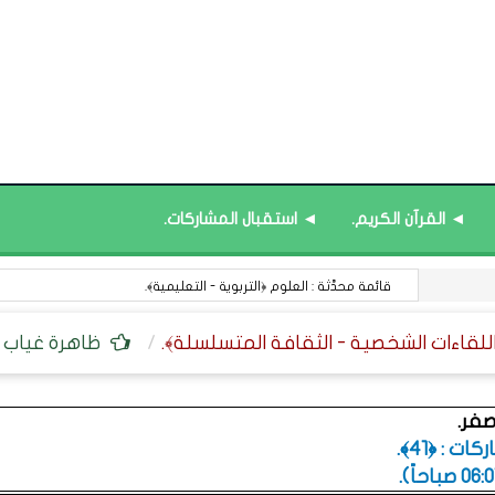
◄ القرآن الكريم.
◄ استقبال المشاركات.
مركز التعلم المرئي للتدريب : ورشة (الكوتشنج التعليمي).
ظاهرة غياب الط
صفر.
ت : ﴿41﴾.
.