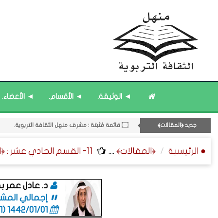
۝ ﴿القوائم - المشاركات﴾ المُحدَّثة.
11- القسم الحادي عشر : ﴿اللقاءات الشخصية - الثقافة المتسلسلة﴾.
◄ الوثيقة.
◄ الأقسام.
◄ الأعضاء.
۝ قائمة مُثبتة : إدارة منهل الثقافة التربوية.
۝ قائمة مُثبتة : مشرف منهل الثقافة التربوية.
جديد ﴿المقالات﴾
۝ قائمة مُحدَّثة : مختارات من ﴿جديد﴾ المشاركات.
● الرئيسية
﴿المقالات﴾
....
11- القسم الحادي عشر : ﴿اللقاءات الشخصية - الثقافة المتسلسلة﴾.
د. عادل عمر ب
إجمالي المشاركا
1442/01/01 (06:01 صباحاً)