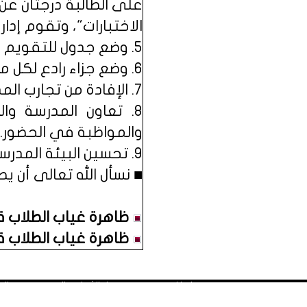
على الطالبة درجتان ع
الاختبارات"، وتقوم إدار
5. وضع جدول للتقويم والاختبارات في الأسبوع قبل الإجازة لضمان عدم غياب الطلاب والطالبات.
6. وضع جزاء رادع لكل من يصرّح أو يلمّح للطلاب والطالبات بالغياب.
7. الإفادة من تجارب المدارس المتميزة في انضباط طلابها وتعميمها على باقي المدارس.
8. تعاون المدرسة و
والمواظبة في الحضور.
9. تحسين البيئة المدرسية ليحبها الطلاب ويفضلونها على المنزل أو الشارع.
■ نسأل الله تعالى أن ي
ظاهرة غياب الطلاب قبل 
ظاهرة غياب الطلاب قبل 
■ انطلاق منتدى منهل الثقافة التربوية: يوم السبت المصادف غرة شهر محرم
■ المواد المنشورة في مَنْهَل تعبر عن رأي كاتبها. ويحق للقارئ 