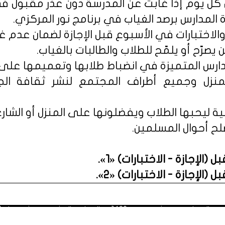
ن كل يوم إذا غابت عن المدرسة دون عذر مقبول ف
ة المدارس برصد الغياب في برنامج نور المركزي.
المنزل وجميع أطراف المجتمع لنشر ثقافة ا
صلح أحوال المسلمين.
(الإجازة - الاختبارات) «1»
.
(الإجازة - الاختبارات) «2»
.
 1428هـ، الموافق العشرون من شهر يناير 2007م.
الاستفادة من محتوياته في الاستخدام الشخصي مع ذكر المصدر. مُعظَم ا