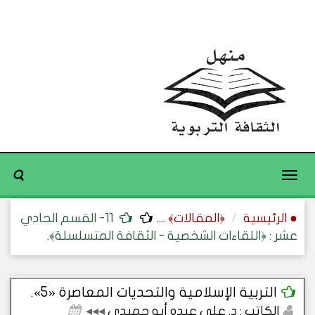
Toggle
navigation
● الرئيسية
﴿المقالات﴾
....
11- القسم الحادي
عشر : ﴿اللقاءات الشخصية - الثقافة المتسلسلة﴾.
التربية الإسلامية والتحديات المعاصرة «5».
الكاتب : د. علي عبده أبو حميدي
◂◂◂