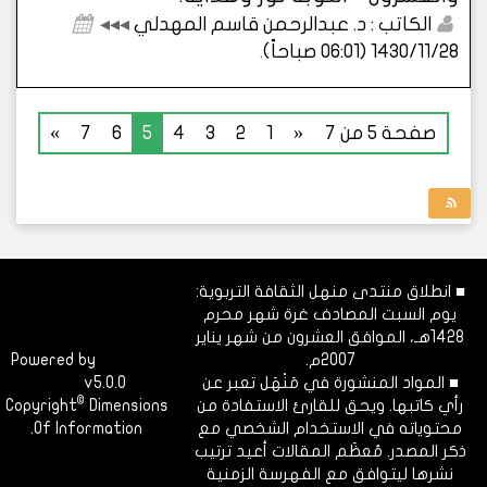
الكاتب : د. عبدالرحمن قاسم المهدلي
◂◂◂
1430/11/28 (06:01 صباحاً)
.
صفحة 5 من 7
«
1
2
3
4
5
6
7
»
⧩ منهل الثقافة التربوية.
■ انطلاق منتدى منهل الثقافة التربوية:
يوم السبت المصادف غرة شهر محرم
1428هـ، الموافق العشرون من شهر يناير
2007م.
Dimofinf
Powered by
■ المواد المنشورة في مَنْهَل تعبر عن
v5.0.0
CMS
©
رأي كاتبها. ويحق للقارئ الاستفادة من
Dimensions
Copyright
محتوياته في الاستخدام الشخصي مع
Of Information.
ذكر المصدر. مُعظَم المقالات أعيد ترتيب
نشرها ليتوافق مع الفهرسة الزمنية