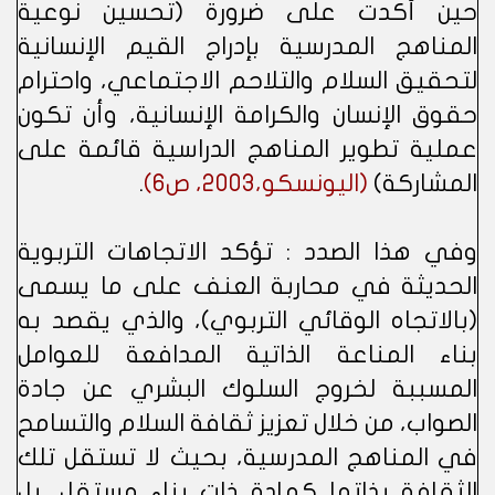
حين أكدت على ضرورة (تحسين نوعية
المناهج المدرسية بإدراج القيم الإنسانية
لتحقيق السلام والتلاحم الاجتماعي، واحترام
حقوق الإنسان والكرامة الإنسانية، وأن تكون
عملية تطوير المناهج الدراسية قائمة على
المشاركة)
(اليونسكو،2003، ص6)
.
وفي هذا الصدد : تؤكد الاتجاهات التربوية
الحديثة في محاربة العنف على ما يسمى
(بالاتجاه الوقائي التربوي)، والذي يقصد به
بناء المناعة الذاتية المدافعة للعوامل
المسببة لخروج السلوك البشري عن جادة
الصواب، من خلال تعزيز ثقافة السلام والتسامح
في المناهج المدرسية، بحيث لا تستقل تلك
الثقافة بذاتها كمادة ذات بناء مستقل، بل