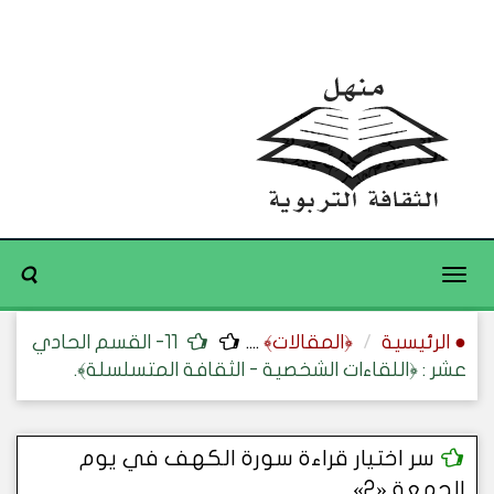
Toggle
navigation
● الرئيسية
﴿المقالات﴾
....
11- القسم الحادي
عشر : ﴿اللقاءات الشخصية - الثقافة المتسلسلة﴾.
سر اختيار قراءة سورة الكهف في يوم
الجمعة «2».