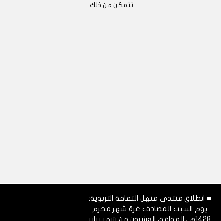
تتمكن من ذلك.
■ انطلاق منتدى منهل الثقافة التربوية:
يوم السبت المصادف غرة شهر محرم
1428هـ، الموافق العشرون من شهر يناير