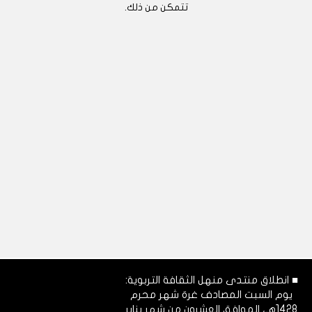
تتمكن من ذلك.
■ انطلاق منتدى منهل الثقافة التربوية:
يوم السبت المصادف غرة شهر محرم
1428هـ، الموافق العشرون من شهر يناير