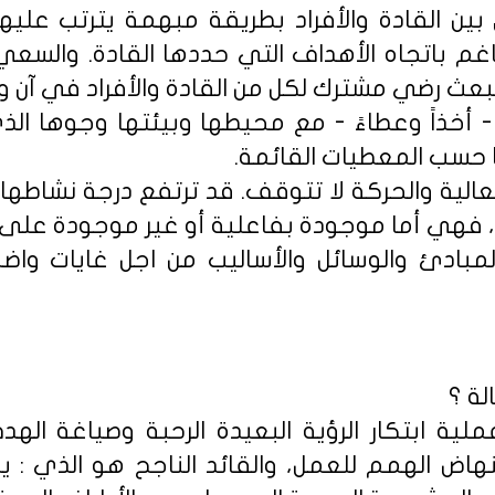
 بين القادة والأفراد بطريقة مبهمة يترتب عليها
غم باتجاه الأهداف التي حددها القادة. والس
ث رضي مشترك لكل من القادة والأفراد في آن وا
 أخذاً وعطاءً - مع محيطها وبيئتها وجوها ال
 حسب المعطيات القائمة.
عالية والحركة لا تتوقف. قد ترتفع درجة نشاطها
 فهي أما موجودة بفاعلية أو غير موجودة على ا
المبادئ والوسائل والأساليب من اجل غايات و
لة ؟
لية ابتكار الرؤية البعيدة الرحبة وصياغة اله
هاض الهمم للعمل، والقائد الناجح هو الذي : 