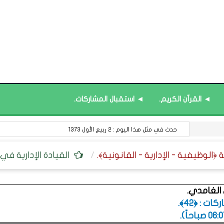
◄ القرآن الكريم.
◄ استقبال المشاركات.
قائمة محدَّثة : العلوم ﴿التربوية - التعليمية﴾.
القيادة الإدارية في 
 الغامدي.
ت : ﴿42﴾.
.