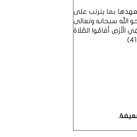
تعهدها بما يترتب على
حو الله سبحانه وتعالى
َرْضِ أَقَامُوا الصَّلَاةَ
ضعيفة.