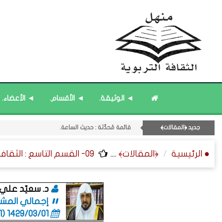
◄ الوثيقة.
◄ الأقسام.
◄ الأعضاء.
11- القسم الحادي عشر : ﴿اللقاءات الشخصية - الثقافة المتسلسلة﴾.
قائمة مُثبتة : إدارة منهل الثقافة التربوية.
جديد ﴿المقالات﴾
قائمة مُثبتة : مشرف منهل الثقافة التربوية.
قائمة مُحدَّثة : حديث الساعة.
● الرئيسية
﴿المقالات﴾
....
09- القسم التاسع : الثقافة ﴿الوظيفية - الإدارية - القانونية﴾.
قائمة مُحدَّثة : من ﴿جديد﴾ المشاركات.
د. سعيّد علي
إجمالي المشاركا
1429/03/01 (06:01 صباحاً)