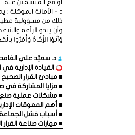
أو مع المنشقين عنه.
د - الأمانة الموكلة :
ذلك من مسؤولية عظيمة. 
وأن يبدو الرأفة والشفقة تجا
وَآتَوُا الزَّكَاةَ وَأَمَرُوا بِالْمَ
د. سعيّد علي الغام
القيادة الإدارية في ا
■
مبادئ القرار الصحيح و
■
مزايا المشاركة في صنع
■
مشكلات عملية صنع الق
■
أهم المعوقات الإدارية
■
أسباب فشل الجماعة في
■
مهارات صناعة القرار