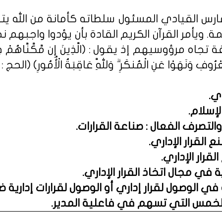
 يمارس القيادي المسئول سلطاته كأمانة من الله ي
ويأمر القرآن الكريم القادة بأن يؤدوا واجبهم ن
ه مرؤوسيهم إذ يقول : (الَّذِينَ إِن مَّكَّنَّاهُمْ فِي الْأ
عْرُوفِ وَنَهَوْا عَنِ الْمُنكَرِ ۗ وَلِلَّهِ عَاقِبَةُ الْأُمُورِ) (الحج : 41).
دي
.
لإسلام
.
التصرف الفعال : صناعة القرارات.
 القرار الإداري.
رار الإداري.
 في مجال اتخاذ القرار الإداري.
 الوصول لقرار إداري أو الوصول لقرارات إدارية 
 الخمس التي تسهم في فاعلية المدير.