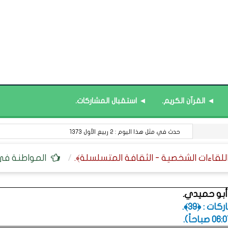
◄ القرآن الكريم.
◄ استقبال المشاركات.
حدث في مثل هذا اليوم : 2 ربيع الأول 1373
المواطنة في ا
أبو حميدي.
ت : ﴿39﴾.
.