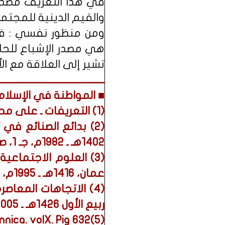
في هذا التعريف مصدر ا
والقيم الدينية للمجتمع
ومن منظور نفسي : فال
هي مصدر الإشباع للحاج
تشير إلى العلاقة مع الأ
ــــــــــــــــــــــــــــــــــــــــــــــــــــ
■ المواطنة في الإسلام 
(1) التعريفات ـ على محمد الجرجاني ـ دار الكتب العلمية ـ بيروت 1424هـ ـ 2004م، صـ 248.
(2) بدائع الصنائع في 
1402هـ ـ 1982م، جـ 1، صـ 103.
(3) العلوم الاجتماع
عمان، 1416هـ ـ 1995م، صـ 230.
ربيع الأول 1426هـ ـ 2005م، صـ 230.
(5)Encyclopedia Britannica. Inc ,The New Encyclopedia Britannica. volX. Pig 632.