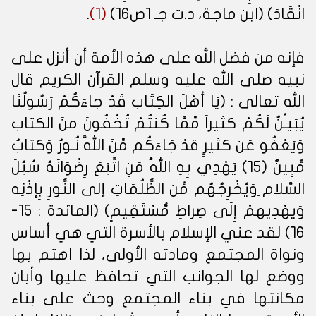
انْقَادَ) (ابن ماجة، د.ت جـ 1ص16)
(1)
.
فإنه من فضل الله على هذه الأمة أن أنزل على
نبيه صلى الله عليه وسلم القرآن الكريم قال
الله تعالى : (يَا أَهْلَ الكِتَابِ قَدْ جَاءَكُمْ رَسُولُنَا
يُبَيـِّنُ لَكُمْ كَثِيراً مِّمَّا كُنتُمْ تُخْفُونَ مِنَ الكِتَابِ
وَيَعْفُو عَن كَثِيرٍ قَدْ جَاءَكُم مِّنَ اللَّهِ نُـورٌ وَكِتَابٌ
مُّبِينٌ (15) يَهْدِي بِهِ اللَّهُ مَنِ اتَّبَعَ رِضْوَانَهُ سُبُلَ
السَّلام ِوَيُخْرِجُهُم مِّنَ الظُّلُمَاتِ إِلَى النُّورِ بِإِذْنِه
وَيَهْدِيهِمْ إِلَى صِرَاطٍ مُّسْتَقِيمٍ) (المائدة : 15-
16) لقد عني الإسلام بالأسرة التي هي أساس
ونواة المجتمع ومادته الأولى، لذا اهتم بها
ووضع لها الجوانب التي تحافظ عليها وأبان
مكانتها في بناء المجتمع وحث على بناء