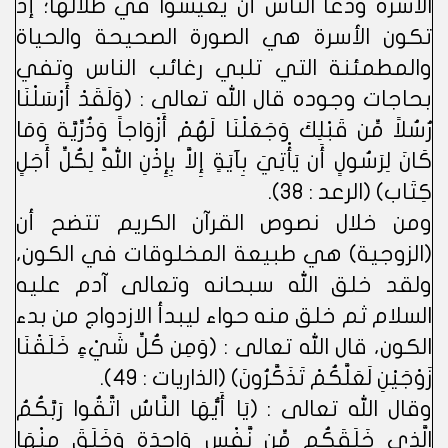
الأسرة ودعا الناس أن يعيشوا في ظلالها؛ إذ
تكون الأسرة هي الصورة الصحيحة والحياة
والمطمئنة التي تلبي رغائب الناس وتفي
بحاجات وجوده قال الله تعالى : (وَلَقَدْ أَرْسَلْنَا
رُسُلاً مِّن قَبْلِكَ وَجَعَلْنَا لَهُمْ أَزْوَاجاً وَذُرِّيَّة وَمَا
كَانَ لِرَسُولٍ أَن يَأْتِيَ بِآيَةٍ إِلاَّ بِإِذْنِ اللَّهِ لِكُلِّ أَجَلٍ
كِتَاب) (الرعد : 38).
ومن خلال نصوص القرآن الكريم تتضح أن
(الزوجية) هي طبيعة المخلوقات في الكون،
ولقد خلق الله سبحانه وتعالى آدم عليه
السلام ثم خلق منه حواء ليبدأ الازدواج من بدء
الكون، قال الله تعالى : (وَمِن كُلِّ شَيْءٍ خَلَقْنَا
زَوْجَيْنِ لَعَلَّكُمْ تَذَكَّرُونَ) (الذاريات : 49).
وقال الله تعالى : (يَا أَيُّهَا النَّاسُ اتَّقُوا رَبَّكُمُ
الَّذِي خَلَقَكُم مِّن نَّفْسٍ وَاحِدَةٍ وَخَلَقَ مِنْهَا