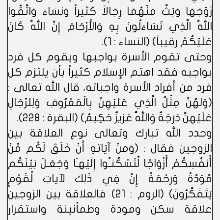
زَوْجَهَا وَبَثَّ مِنْهُمَا رِجَالاً كَثِيراً وَنِسَاءً وَاتَّقُوا
اللَّهَ الَّذِي تَسَاءَلُونَ بِهِ وَالأَرْحَامَ إِنَّ اللَّهَ كَانَ
عَلَيْكُمْ رَقِيباً) (النساء : 1).
وحتى تقوم الأسرة بواجبها ويقوم كل فرد
بواجبه فقد اهتم الإسلام كثيراً بأن يلتزم كل
فرد من أفراد الأسرة واجباته، قال الله تعالى :
(وَلَهُنَّ مِثْلُ الَّذِي عَلَيْهِنَّ بِالْمَعْرُوفِ وَلِلرِّجَالِ
عَلَيْهِنَّ دَرَجَةٌ وَاللَّهُ عَزِيزٌ حَكِيمٌ) (البقرة : 228).
وحدد الله تبارك وتعالى نوع العلاقة بين
الزوجين فقال : (وَمِنْ آيَاتِهِ أَنْ خَلَقَ لَكُم مِّنْ
أَنفُسِكُمْ أَزْوَاجًا لِّتَسْكُنـُوا إِلَيْهـَا وَجَعَـلَ بَيْنَكُم
مَّوَدَّةً وَرَحْمَةً إِنَّ فِي ذَلِكَ لآيَاتٍ لِّقَوْمٍ
يَتَفَكَّرُونَ) (الروم : 21) فالعلاقة بين الزوجين
علاقة سكن ومودة وطمأنينة واستقرار