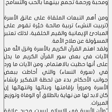
ومحبة ورحمة تجمع بينهما بالحب والتسامح.
ومن أهم التبعات الملقاة على عاتق الأسرة
(تربيت النشء) تربية صالحة خيِّرة تقوم على
المبادئ الإيمانية والقيم الخلقية، لذلك تعتبر
المسؤولة عن صلاح الأمة.
ولقد اهتم القرآن الكريم بالأسرة وانزل الله من
الآيات في بعض سور القرآن الكريم ما يدل
على أنها حظيت بالاهتمام، ومن الآيات ما ورد
في (سورة النساء) والتي أحاطت ببعض
جوانب الأحكام بدءً من لحظة التفكير بإنشاء
الأسرة ومروراً بإقامتها وبنائها وانتهائها إن
كان لابد لها من نهاية بالطلاق أو الوفاة وتوزيع
الميراث.
"ولأن الأسرة في الإسلام ليست مجرد علاقة