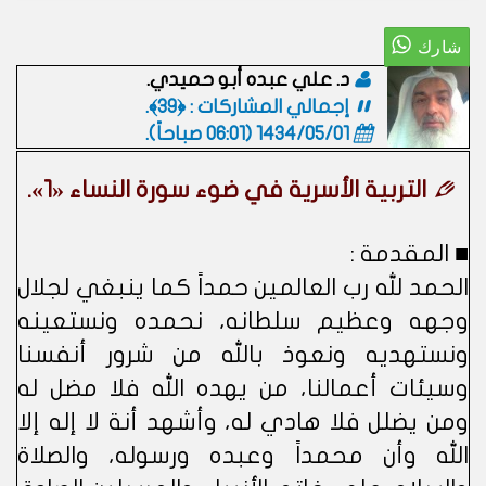
د. علي عبده أبو حميدي.
إجمالي المشاركات : ﴿39﴾.
1434/05/01 (06:01 صباحاً)
.
التربية الأسرية في ضوء سورة النساء «1».
■ المقدمة :
الحمد لله رب العالمين حمداً كما ينبغي لجلال
وجهه وعظيم سلطانه، نحمده ونستعينه
ونستهديه ونعوذ بالله من شرور أنفسنا
وسيئات أعمالنا، من يهده الله فلا مضل له
ومن يضلل فلا هادي له، وأشهد أنة لا إله إلا
الله وأن محمداً وعبده ورسوله، والصلاة