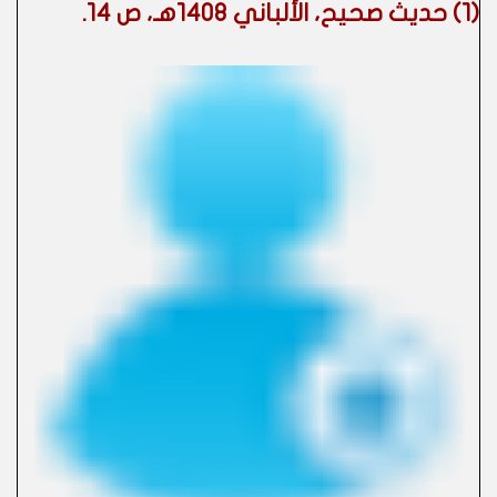
(1) حديث صحيح، الألباني 1408هـ، ص 14.