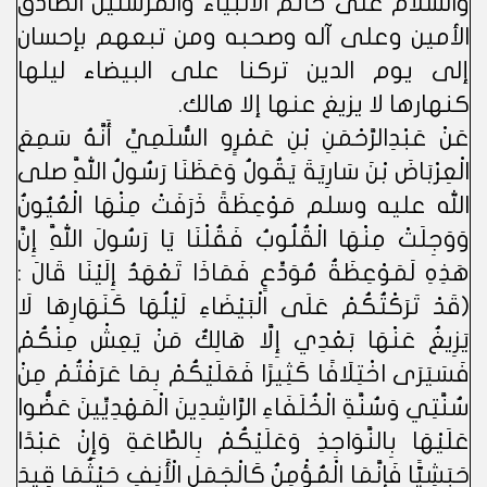
والسلام على خاتم الأنبياء والمرسلين الصادق
الأمين وعلى آله وصحبه ومن تبعهم بإحسان
إلى يوم الدين تركنا على البيضاء ليلها
كنهارها لا يزيغ عنها إلا هالك.
عَنْ عَبْدِالرَّحْمَنِ بْنِ عَمْرٍو السُّلَمِيِّ أَنَّهُ سَمِعَ
الْعِرْبَاضَ بْنَ سَارِيَةَ يَقُولُ وَعَظَنَا رَسُولُ اللَّهِ صلى
الله عليه وسلم مَوْعِظَةً ذَرَفَتْ مِنْهَا الْعُيُونُ
وَوَجِلَتْ مِنْهَا الْقُلُوبُ فَقُلْنَا يَا رَسُولَ اللَّهِ إِنَّ
هَذِهِ لَمَوْعِظَةُ مُوَدِّعٍ فَمَاذَا تَعْهَدُ إِلَيْنَا قَالَ :
(قَدْ تَرَكْتُكُمْ عَلَى الْبَيْضَاءِ لَيْلُهَا كَنَهَارِهَا لَا
يَزِيغُ عَنْهَا بَعْدِي إِلَّا هَالِكٌ مَنْ يَعِشْ مِنْكُمْ
فَسَيَرَى اخْتِلَافًا كَثِيرًا فَعَلَيْكُمْ بِمَا عَرَفْتُمْ مِنْ
سُنَّتِي وَسُنَّةِ الْخُلَفَاءِ الرَّاشِدِينَ الْمَهْدِيِّينَ عَضُّوا
عَلَيْهَا بِالنَّوَاجِذِ وَعَلَيْكُمْ بِالطَّاعَةِ وَإِنْ عَبْدًا
حَبَشِيًّا فَإِنَّمَا الْمُؤْمِنُ كَالْجَمَلِ الْأَنِفِ حَيْثُمَا قِيدَ