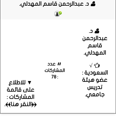
د. عبدالرحمن قاسم المهدلي.
د.
عبدالرحمن
قاسم
المهدلي.
عدد
√
المشاركات
السعودية :
: 78
عضو هيئة
▼ للاطلاع
تدريس
على قائمة
جامعي.
المشاركات :
﴿﴿النقر هنا﴾﴾.