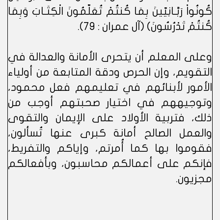
كُونُواْ رَبَّـانِيّينَ بِمَا كُنتُمْ تُعَلّمُونَ الْكِتَـابَ وَبِمَا
كُنتُمْ تَدْرُسُونَ) (آل عمران : 79).
وعلى المعلم أن يتحرى الأمانة والعدالة في
التقويم، وإن الحرص ودقة المتابعة من أولياء
الأمور لأبنائهم في تعليمهم فعل محمود،
وتوجيههم في اختيار صحبتهم أوجب من
ذلك، فتربية الأولاد على الإيمان والتقوى
والعمل الصالح أمانة كبرى عنها تُسألون،
فقوموا بها كما أُمرتم، وإياكم والتفريط،
فإنكم على أعمالكم محاسبون، وبأفعالكم
مجزيون.