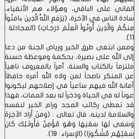
الفاني على الباقي، وهؤلاء هم الأتقياء،
سادة الناس في الآخرة، (يَرْفَعِ اللَّهُ الَّذِينَ ءامَنُواْ
مِنكُمْ وَالَّذِينَ أُوتُواْ الْعِلْمَ دَرَجَـاتٍ) (المجادلة :
11).
وممن ابتغى طرق الخير ورياض الجنة من دعا
إلى الله على بصيرة، بحكمة وموعظة حسنة
ملتزماً بالكتاب والسنة، آمراً بالمعروف ناهياً
عن المنكر ناصحاً لمن ولاه الله أمره حافظاً
أمانة الله فيهم ساعياً في إصلاحهم ليكونوا
عوناً له في الحياة وذخراً له بعد الممات، فهذا
قد تمطى ركائب المجد ورام الخير لنفسه
والسلامة لدينه، قال تعالى : (وَمَنْ أَرَادَ الاْخِرَةَ
وَسَعَى لَهَا سَعْيَهَا وَهُوَ مُؤْمِنٌ فَأُولَـئِكَ كَانَ
سَعْيُهُم مَّشْكُورًا) (الإسراء : 19).