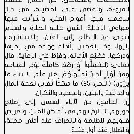
الاستخفاف بالمعاصي، من أفعال تسقط
المروءة، وتقضي على الفضيلة، في ديار
تلاطمت فيها أمواج الفتن، واشرأبت فيها
مهاوي الرذيلة، النبي عليه الصلاة والسلام
ينهى عن التطلع إلى الفتن، والاستشراف
إليها، وذا ينغمس بأهله وولده في بحرها
ودركها، فضيّع الأمانة، وفرّط في الرعاية، قال
تعالى: (لِيَحْمِلُواْ أَوْزَارَهُمْ كَامِلَةً يَوْمَ الْقِيَـامَةِ
وَمِنْ أَوْزَارِ الَّذِينَ يُضِلُّونَهُمْ بِغَيْرِ عِلْمٍ أَلاَ سَآء مَا
يَزِرُونَ) (النحل: 25) ما هكذا تُقابل نعمة المال
والعافية والبنين، بالجحود والنكران.
إن المأمول من الآباء السعي إلى إصلاح
ذويهم، لا الزجّ بهم في أماكن الفتن، وتعريض
قلوبهم للظلمة والانحراف عند أدنى محنة،
والضلال عند أول فتنة.