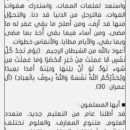
واستعد لملمات الممات، واستدرك هفوات
الفوات، فالترحل من الدنيا قد دنا، والتحوّل
منها قد أزف، ومن أصلح ما بقي غفر له ما
مضى، ومن أساء فيما بقي أُخذ بما مضى
وبما بقي، والأيام مطايا، والأنفاس خطوات.
أعوذ بالله من الشيطان الرجيم : (يَوْمَ تَجِدُ كُلُّ
نَفْسٍ مَّا عَمِلَتْ مِنْ خَيْرٍ مُّحْضَرًا وَمَا عَمِلَتْ مِن
سُوء تَوَدُّ لَوْ أَنَّ بَيْنَهَا وَبَيْنَهُ أَمَدَا بَعِيدًا
وَيُحَذّرُكُمُ اللَّهُ نَفْسَهُ وَاللَّهُ رَءوفُ بِالْعِبَادِ) (آل
عمران : 30).
■ أيها المسلمون :
قد أظلنا عام من التعليم جديد، متعدد
العلوم، متنوع المعارف. والعلوم تختلف