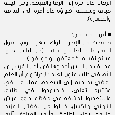
الرخاء، عاد أمره إلى الرضا والغبطة، ومن ألهته
حياته وشغلته أهواؤه عاد أمره إلى الندامة
والخسارة).
■ أيها المسلمون :
صفحات من الإجازة طواها دهر اليوم، يقول
النبي عليه الصلاة والسلام : (كل الناس يغدو،
فبائع نفسه : فمعتقها أو موبقها).
فصنف من الناس أمضوها في أجل القرب إلى
الله، في طلب فنون العلم ؛ لإدراكهم أن العلم
يفضي بصاحبه إلى السعادة، فقليله ينفع،
وكثيره يُعلي، فاجتهدوا في طلبه،
واستعذبوا المشقة في حفظه، طووا فراش
التواني والكسل، فنالوا من الفضائل المزيد.
عليهم بهاء الطاعة، وأنوار العبادة، آثروا