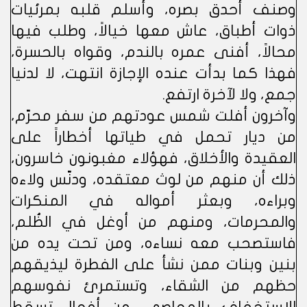
وصنف أحدق بصره، وأسلم قلبه بمرئيات
ذوات أطباق، عاش معها خيالاً، وطلب فيها
محالاً، أفنى عمره بالندم، وقواه بالحسرة،
فهذا كما بدأت عنده الإجازة انتهت، لا لدنيا
جمع، ولا لآخرة ارتفع.
وآخرون أفلت شمس عودتهم من سفر محرّم،
من ديار تحمل في طياتها أخطاراً على
العقيدة والأخلاق، فهؤلاء مغبونون خاسرون،
ذلك أن منهم من لوث معتقده، ودنّس ولاءه
وبراءه، وبعثر أمواله في المنكرات
والمحرمات، ومنهم من أوغل في الظُلم،
فاستصحب معه نساءه، ومن تحت يده من
بنين وبنات ممن نشأ على الفطرة ليذيقهم
حظهم من الشقاء، وتستمرئ نفوسهم