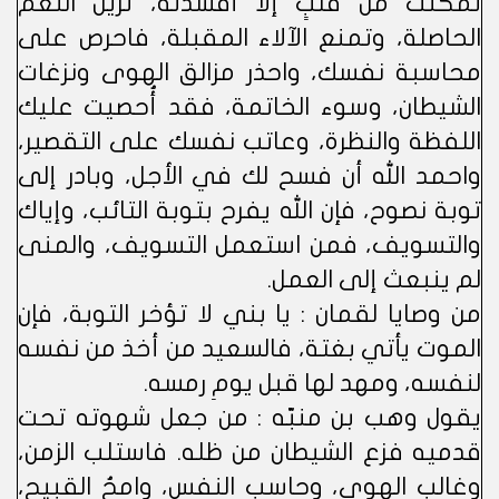
تمكنت من قلبٍ إلا أفسدته، تزيل النعم
الحاصلة، وتمنع الآلاء المقبلة، فاحرص على
محاسبة نفسك، واحذر مزالق الهوى ونزغات
الشيطان، وسوء الخاتمة، فقد أُحصيت عليك
اللفظة والنظرة، وعاتب نفسك على التقصير،
واحمد الله أن فسح لك في الأجل، وبادر إلى
توبة نصوح، فإن الله يفرح بتوبة التائب، وإياك
والتسويف، فمن استعمل التسويف، والمنى
لم ينبعث إلى العمل.
من وصايا لقمان : يا بني لا تؤخر التوبة، فإن
الموت يأتي بغتة، فالسعيد من أخذ من نفسه
لنفسه، ومهد لها قبل يومِ رمسه.
يقول وهب بن منبّه : من جعل شهوته تحت
قدميه فزع الشيطان من ظله. فاستلب الزمن،
وغالب الهوى، وحاسب النفس، وامحُ القبيح،