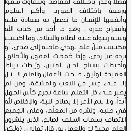
فضلاً وقدراً باختلاف المقاصد، وتتفاوت سمواً
ورفعة باختلاف الموارد، وأكبر العلوم
وأنفعها للإنسان ما تحصل به سعادة قلبه
وانشراح صدره ، وهو ما أُخذ من كتاب الله
وسنة رسوله عليه الصلاة والسلام، وما اكتسب
مكتسب مثلُ علمٍ يهدي صاحبه إلى هدى، أو
يرده عن ردى، وإذا حُفظت العقول والأخلاق،
وأحيطت بسياج الدين المتين، ورُبطت برباط
العقيدة الوثيق، صلحت الأعمال والعلم لا ينال
إلا على جسر من التعب والمشقة، ومن لم
يصبر على ذل التعلم ساعة تجرع كأس الجهل
أبداً، ولا يتم الأمر إلا بصلاح النية، والإخلاص لله
في طلبه، ونشره من المعلّم، وعلى الجميع
الاتصاف بسمات السلف الصالح، الذين ينشرون
العلم محبة له وللعمل به، قال تعالى : (وَلَـكِن