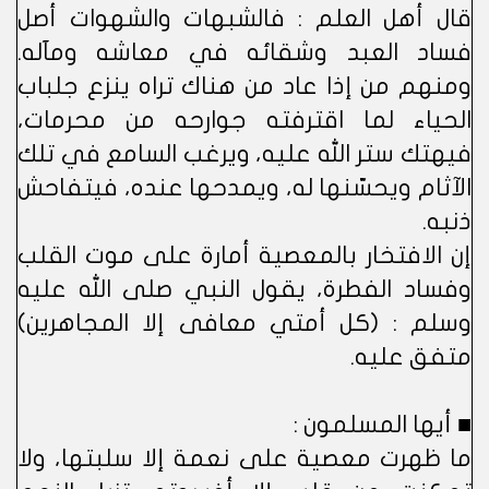
قال أهل العلم : فالشبهات والشهوات أصل
فساد العبد وشقائه في معاشه ومآله.
ومنهم من إذا عاد من هناك تراه ينزع جلباب
الحياء لما اقترفته جوارحه من محرمات،
فيهتك ستر الله عليه، ويرغب السامع في تلك
الآثام ويحسّنها له، ويمدحها عنده، فيتفاحش
ذنبه.
إن الافتخار بالمعصية أمارة على موت القلب
وفساد الفطرة، يقول النبي صلى الله عليه
وسلم : (كل أمتي معافى إلا المجاهرين)
متفق عليه.
■ أيها المسلمون :
ما ظهرت معصية على نعمة إلا سلبتها، ولا