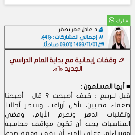
د. عادل عمر بصفر.
إجمالي المشاركات : ﴿41﴾.
1436/11/01 (06:01 صباحاً)
.
وقفات إيمانية مع بداية العام الدراسي
الجديد «1».
■ أيها المسلمون :
قيل للربيع : كيف أصبحت ؟ قال : أصبحنا
ضعفاء مذنبين، نأكل أرزاقنا، وننتظر آجالنا.
وتقلبات الدهر وتصرم الأيام، ومضي
المناسبات يجب أن تكون مواقف محاسبة
ومساءلة، وعلى المرء أن يقف وقفة صدق