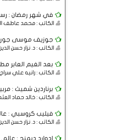
في شهر رمضان : رسالة
الكاتب : محمد عاطف ا
جوزيف موسى جوران :
الكاتب : د. نزار حسن الدي
بعد الغيم العابر مطر 
الكاتب : رانيه علي سراج 
برناردين شميث : مربي
الكاتب : خالد حماد العث
فيليب كروسبي : عال
الكاتب : د. نزار حسن الدي
إدوارد ديمنج : عالم.