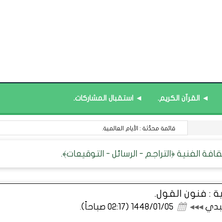
◄ القرآن الكريم.
◄ استقبال المشاركات.
في المواد المعرفية : الخسارة التي لا تُعوَّض.
ة : فنون القول.
عبدي
◂◂◂
1448/01/05 (02:17 صباحاً)
.