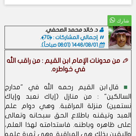
د. خالد محمد الصحفي.
إجمالي المشاركات : ﴿70﴾.
1446/08/01 (06:01 صباحاً)
.
من مدونات الإمام ابن القيم : من راقب الله
في خواطره.
■
قال ابن القيم رحمه الله في "مدارج
السالكين" : من منازل (إياك نعبد وإياكَ
نستعين) منزلة المراقبة. وهي دوام علم
العبد وتيقنه باطلاع الحق سبحانه وتعالى
على ظاهره وباطنه. فاستدامته لهذا العلم،
واليقين بذلك هي المراقبة. وهي ثمرة علمه