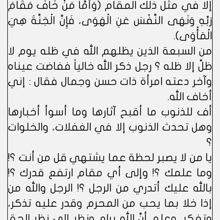
إلا في مثل ذلك المقام (وَأَمَّا مَنْ خَافَ مَقَامَ
رَبِّهِ وَنَهَى النَّفْسَ عَنِ الْهَوَى، فَإِنَّ الْجَنَّةَ هِيَ
الْمَأْوَى).
من السبعة الذين يظلهم الله في ظله يوم لا
ظلَّ إلا ظله ؟ رجل ذكر الله خالياً ففاضت عيناه
وآخر دعته امرأة ذات حسن وجمال فقال : إني
أخاف الله.
أف للذنوب ما أقبح آثارها وما أسوأ أخبارها
وهل تحدث الذنوب إلا في الغفلات، والخلوات
؟
يا من لا يصبر لحظة عما يشتهي قل من أنت ؟!
وما علمك ؟! وإلى أي مقام ارتفع قدرك ؟!
بالله عليك أتدري من الرجل ؟! الرجل والله من
إذا خلا بما يحب من المحرم وقدر عليه تذكر،
وتفكر، وعلم أنَّ الله يراه. ونظر إلى نظر الحق