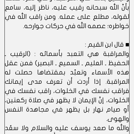
بأنَّ الله سبحانه رقيب عليه، ناظر إليه، سامع
لقوله، مطلع على عمله. ومن راقب الله في
خواطره؛ عصمه الله في حركات جوارحه.
■ قال ابن القيم :
والمراقبة هي التعبد بأسمائه : (الرقيب ـ
الحفيظ ـ العليم ـ السميع ـ البصير) فمن عقل
هذه الأسماء وتعبَّد بمقتضاها حصلت له
المراقبة. إذا أردت أن تعرف مدى إيمانك
فراقب نفسك في الخلوات، راقب نفسك في
الخلوات، إنَّ الإيمان لا يظهر في صلاة ركعتين،
أو صيام نهار بل يظهر في مجاهدة النفس
والهوى.
والله ما صعد يوسف عليه والسلام ولا سعُد