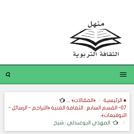
Toggle
navigation
● الرئيسية
﴿المقالات﴾
....
07- القسم السابع : الثقافة الفنية ﴿التراجم - الرسائل -
التوقيعات﴾.
المهدي البوعبدلي : شيخ.