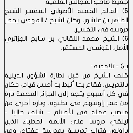
جعيط صاحب المجالس العلمية.
5) العالم الفقيه الأصولي المفسر الشيخ
الطاهر بن عاشور، وكان الشيخ / المهدي يحضر
دروسه في التفسير.
6) الشيخ محمد اللقاني بن سايح الجزائري
الأصل، التونسي المستقر.
ب) - تلامذته :
كلف الشيخ من قبل نظارة الشؤون الدينية
بالتدريس، فقام بما أنيط به أحسن قيام، فكان
في كل أسبوع يتجه إلى الجزائر العصمة تارة
من مقر زاويتهم في بطيوة، وتارة أخرى من
منصب عمله في الأصنام - شلف حاليا -
ليلقي دروسا على الأئمة الخطباء الذين
يزاولون فترات تدريبية بمدرسة مفتاح، ومن