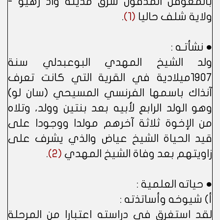
بالمغوفل المدفون شرق مدينة واد رهيو -
ولاية شلف حاليا
(1)
.
● نشأتـه :
ولد الشيخ المهدي البوعبدلي سنة
1907ميلادية في القرية التي كانت تعرف
آنذاك باسمها الفرنسي المسيحي (سان لو)
وهو الولد الرابع لأبيه بعد بنتين وولد، وتلاه
من الإخوة ثلاثة آخرهم مولدا ووجودا على
قيد الحياة الشيخ عياض والذي يشرف على
زاويتهم بعد وفاة الشيخ المهدي
(2)
.
● حياته العلمية :
أ) شيوخه وأساتذته :
لقد استغرق في دراسته اعتبارا من المرحلة