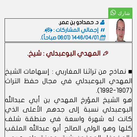
د. حمدادو بن عمر.
إجمالي المشاركات : ﴿6﴾.
1446/04/01 (06:01 صباحاً)
.
المهدي البوعبدلي : شيخ.
■ نماذج من تراثنا المغاربي : إسهامات الشيخ
المهدي البوعبدلي في مجال حفظ التراث
(1907-1992).
هو الشيخ المؤرخ المهدي بن أبي عبدالله
البوعبدلي نسبة إلى جدهم الأعلى الذي
كانت له شهرة واسعة في منطقة شلف
كلها وهو الولي الصالح أبو عبدالله الملقب