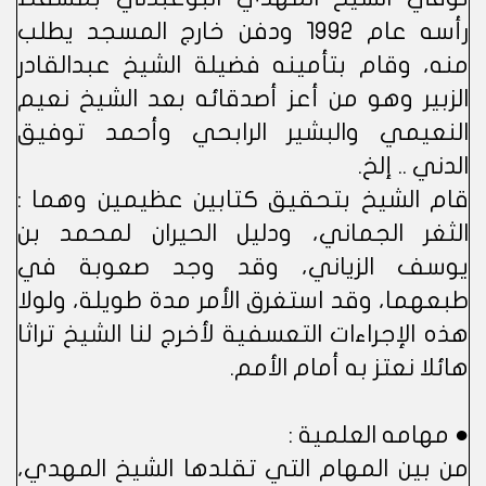
رأسه عام 1992 ودفن خارج المسجد يطلب
منه، وقام بتأمينه فضيلة الشيخ عبدالقادر
الزبير وهو من أعز أصدقائه بعد الشيخ نعيم
النعيمي والبشير الرابحي وأحمد توفيق
الدني .. إلخ.
قام الشيخ بتحقيق كتابين عظيمين وهما :
الثغر الجماني، ودليل الحيران لمحمد بن
يوسف الزياني، وقد وجد صعوبة في
طبعهما، وقد استغرق الأمر مدة طويلة، ولولا
هذه الإجراءات التعسفية لأخرج لنا الشيخ تراثا
هائلا نعتز به أمام الأمم.
● مهامه العلمية :
من بين المهام التي تقلدها الشيخ المهدي،