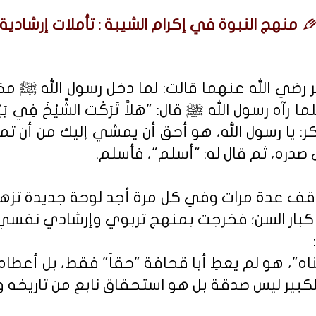
منهج النبوة في إكرام الشيبة : تأملات إرشادية.
 رضي الله عنهما قالت: لما دخل رسول الله ﷺ م
ه رسول الله ﷺ قال: "هَلاَّ تَرَكْتَ الشَّيْخَ فِي بَيْتِهِ 
بو بكر: يا رسول الله، هو أحق أن يمشي إليك من أن 
صدره، ثم قال له: "أسلم"، فأسلم.
وقف عدة مرات وفي كل مرة أجد لوحة جديدة تزهو
كبار السن؛ فخرجت بمنهج تربوي وإرشادي نفسي
ناه"، هو لم يعطِ أبا قحافة "حقاً" فقط، بل أعطا
 الكبير ليس صدقة بل هو استحقاق نابع من تاريخه