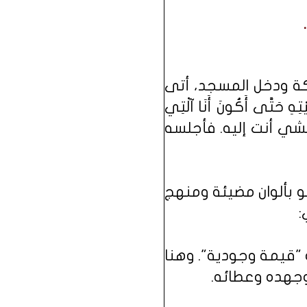
كة ودخل المسجد، أتى
حَتَّى أَكُونَ أَنَا آلْتِي
تمشي أنت إليه. فأجلسه
 بألوان مضيئة ومنهج
:
ه "قيمة وجودية". وهنا
 وجهده وعطائه.