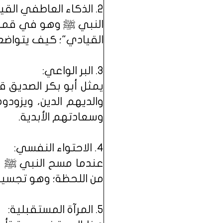
​٢. الذكاء العاطفي القيادي:
النبي ﷺ وهو في قمة 
القيادي"؛ كيف يتواضع 
​٣. البر الواعي:
يمثل أبو بكر الصديق قمة
والديهم الدين، ويزود
وسعادتهم الأبدية.
​٤. الاحتواء النفسي:
عندما مسح النبي ﷺ عل
من اللحظة؛ وهو تجسيد ح
​٥. المرآة المستقبلية: