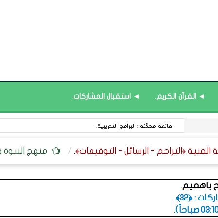
◄ القرآن الكريم.
◄ استقبال المشاركات.
في المواد المعرفية : الخسارة التي لا تُعوَّض.
منهج النبوة في
ح باهميم.
ت : ﴿32﴾.
.