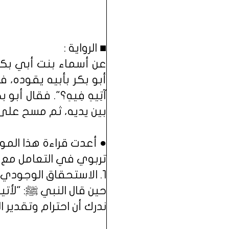
■ ​الرواية :
عن أسماء بنت أبي بكر
أبو بكر بأبيه يقوده، فلما رآ
آتِيهِ فِيهِ؟". فقال أ
بين يديه، ثم مسح على 
● أعدت قراءة هذا الم
تربوي في التعامل مع 
​١. الاستحقاق الوجودي:
حين قال النبي ﷺ: "لأتي
ندرك أن احترام وتقدير