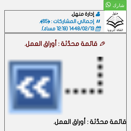
إدارة منهل.
إجمالي المشاركات : ﴿65﴾.
1448/02/13 (12:19 مساءً)
.
قائمة محدَّثة : أوراق العمل.
قائمة محدَّثة : أوراق العمل.