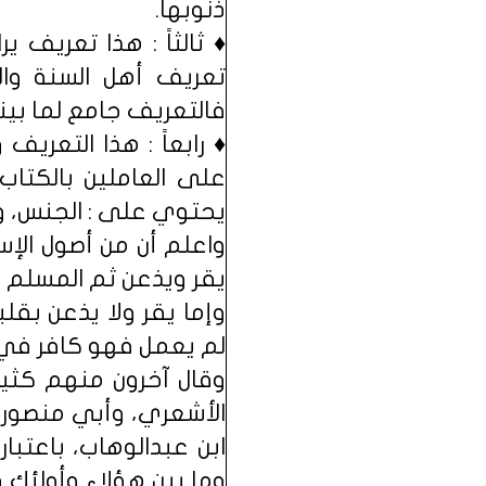
ذنوبها.
♦ ثالثاً : هذا تعريف 
تعريف أهل السنة والج
فالتعريف جامع لما بينوه
♦ رابعاً : هذا التعري
على العاملين بالكتاب 
يحتوي على : الجنس، وا
واعلم أن من أصول الإس
يقر ويذعن ثم المسلم إ
وإما يقر ولا يذعن بقل
لم يعمل فهو كافر في 
وقال آخرون منهم كثير
الأشعري، وأبي منصور ا
ابن عبدالوهاب، باعتبا
وما بين هؤلاء وأولئك 