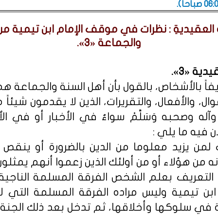
.
ِ العقيديةِ : نظرات في موقف الإمام ابن تيمية 
والجماعة «3».
ية «3».
اً بالأشخاص، بالقول بأن أهل السنة والجماعة هم 
وال، والأفعال، والتقريرات، الذين لا يقدمون شيئ
َيْهِ وآله وصحبه وَسَلَّمْ سواءٌ في الأخبار أو ف
ن فيه ما يلي :
اب لمن يزيد معلوما من الدين بالضرورة أو ينقص
ه من هؤلاء أو من أولئك الذين زعموا أنهم يمثلون
ذا التعريف بعلم الشخص الفرقة المسلمة الناجية 
بن تيمية وليس مراده الفرقة المسلمة التي لا 
ة في سلوكها وأخلاقها، ثم تدخل بعد ذلك الجنة