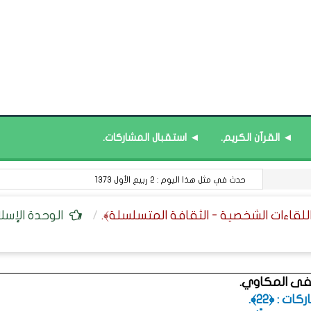
◄ القرآن الكريم.
◄ استقبال المشاركات.
في المواد المعرفية : الخسارة التي لا تُعوَّض.
الوحدة الإسلا
فى المكاوي.
ت : ﴿22﴾.