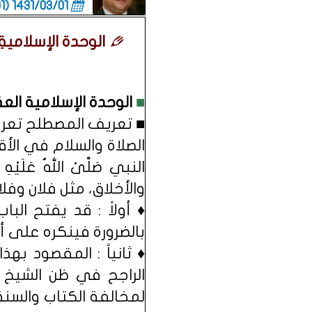
1431/03/01 (06:01 صباحاً)
الوحدة الإسلامية
■
الوحدة الإسلامية العقيد
■ تعريف المصطلح تعريف
الصلاة والسلام في الأق
النبي صَلَّىْ اللهُ عَل
والأخلاق، مثل فلان وفلا
♦ أولاً : قد يفتح الب
بالضرورة فينكره على أن
♦ ثانياً : المقصود به
الراجح في ظن الشيخ ا
لمخالفة الكتاب والسن