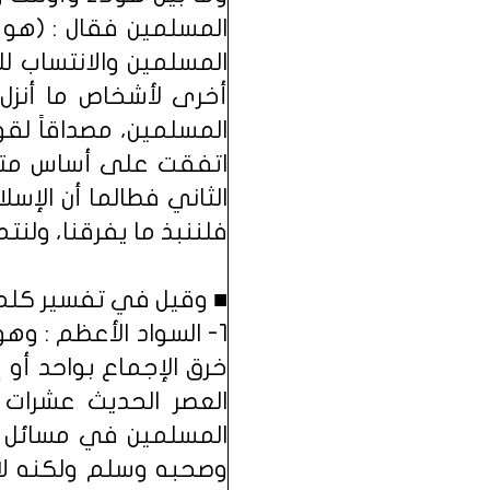
المسلمين فقال : (هو
المسلمين والانتساب ل
أخرى لأشخاص ما أنزل 
المسلمين، مصداقاً لقو
اتفقت على أساس متين 
الثاني فطالما أن الإسل
فلننبذ ما يفرقنا، ولنتم
■ وقيل في تفسير كلمة
1- السواد الأعظم : و
خرق الإجماع بواحد أو إ
العصر الحديث عشرات ا
المسلمين في مسائل أص
وصحبه وسلم ولكنه لا