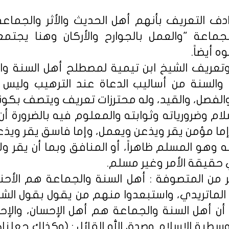
يرادف التعريف بأنهم أهل الحديث والأثر والجماع
ماعة "والعمل بالجوارح والأركان وهنا يجتمع 
 أيضاً.
ف وتعريف الشيخ ابن تيمية لمصطلح أهل السنة وا
والسنة من أساليب الدعاة عند الترهيب وليس تع
لفصل، والقيد، وله محترزات تعريف ويتصف بكونه ح
لام وضرورياته وثوابته والمعلوم فيه بالضرورة
ما مؤمن يقر ويذعن ويعمل، وإما فاسق يقر ويذع
به وهو المسلم ظاهراً، أو المنافق وبما أن يقر و
حقيقة الأمر وغير مسلم.
 من المتصوفة : أهل السنة والجماعة هم الأحن
لماتريدي، واستبعدوا منهم من يقول بقول الشيخ
ر أن أهل السنة والجماعة هم أهل الإحسان، والإح
وسطية الإسلام وصدق الله القائل : (وكذلك جعلن