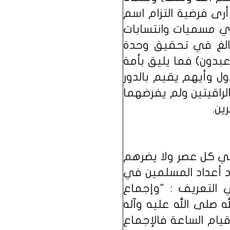
ى فرضية التزام اسم
أي مسميات وانتسابات
 بالغ في تحقيق وحدة
عبدون) فما يليق بأمة
ل وأيهم يقيم بالدور
الراقيتين ولم يفرضهما
ين.
 في كل عصر ولا يضرهم
ياد أعداد المسلمين في
ي التعريف : "وإجماع
 صلى الله عليه وآله
ام الساعة فالإجماع