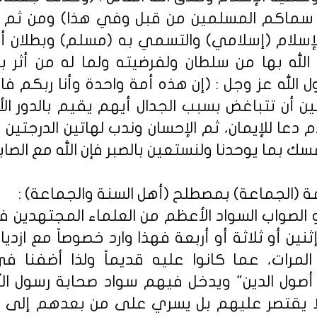
 سماكم المسلمين من قبل وفي هذا) ومن ثم أر
لإسلام (إسلامي) والتسمي به (مسلم) وبطلان 
الله بها من سلطان ولفرضيته ولما له من أثر
ل الله عز وجل : (إن هذه أمة واحدة وأنا ربكم فا
أن تتباغض بسبب الجدال أيهم يقيم بالدور الأو
ام دعا للإيمان، ثم الإحسان وندب لهاتين الدرجتين 
سك بما يوحدنا ولنستعين بالصبر فإن الله مع الصابر
 (الجماعة) بمصطلح (أهل السنة والجماعة) :
هو الصواب السواد الأعظم من العلماء المجتهدين
ثنين أو ثلاثة أو أربعة فهذا وارد خصوصاً مع ازد
لمرات، عما كانوا عليه قديماً ولذا أضفنا ف
ول الدين" ويدخل فيهم سواد صحابة رسول الله
 يقتصر عليهم بل يسري على من بعدهم إلى قي