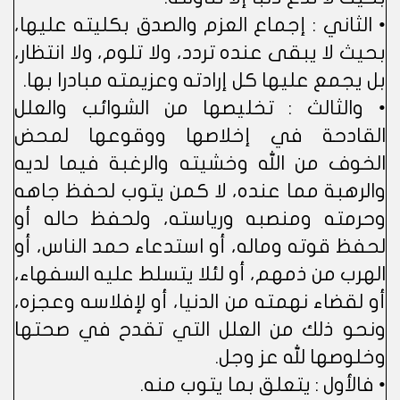
• الثاني : إجماع العزم والصدق بكليته عليها،
بحيث لا يبقى عنده تردد، ولا تلوم، ولا انتظار،
بل يجمع عليها كل إرادته وعزيمته مبادرا بها.
• والثالث : تخليصها من الشوائب والعلل
القادحة في إخلاصها ووقوعها لمحض
الخوف من الله وخشيته والرغبة فيما لديه
والرهبة مما عنده، لا كمن يتوب لحفظ جاهه
وحرمته ومنصبه ورياسته، ولحفظ حاله أو
لحفظ قوته وماله، أو استدعاء حمد الناس، أو
الهرب من ذمهم، أو لئلا يتسلط عليه السفهاء،
أو لقضاء نهمته من الدنيا، أو لإفلاسه وعجزه،
ونحو ذلك من العلل التي تقدح في صحتها
وخلوصها لله عز وجل.
• فالأول : يتعلق بما يتوب منه.