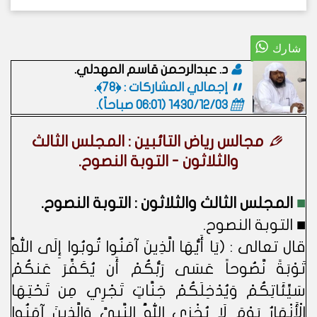
د. عبدالرحمن قاسم المهدلي.
إجمالي المشاركات : ﴿78﴾.
1430/12/03 (06:01 صباحاً)
.
مجالس رياض التائبين : المجلس الثالث
والثلاثون - التوبة النصوح.
■
المجلس الثالث والثلاثون : التوبة النصوح.
■ التوبة النصوح.
قال تعالى : (يَا أَيُّهَا الَّذِينَ آمَنُوا تُوبُوا إِلَى اللَّهِ
تَوْبَةً نَّصُوحاً عَسَى رَبُّكُمْ أَن يُكَفِّرَ عَنكُمْ
سَيِّئَاتِكُمْ وَيُدْخِلَكُمْ جَنَّاتٍ تَجْرِي مِن تَحْتِهَا
الْأَنْهَارُ يَوْمَ لَا يُخْزِي اللَّهُ النَّبِيَّ وَالَّذِينَ آمَنُوا