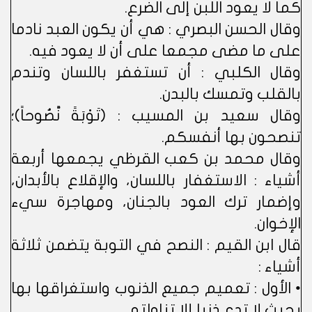
كما لا يعود اللبن إلى الضرع.
وقال الحسن البصري : هي أن يكون العبد نادما
على ما مضى مجمعا على أن لا يعود فيه.
وقال الكلبي : أن تستغفر باللسان وتندم
بالقلب وتمسك بالبدن.
وقال سعيد بن المسيب : (تَوْبَةً نَّصُوحاً)؛
تنصحون بها أنفسكم.
وقال محمد بن كعب القرظي يجمعها أربعة
أشياء : الاستغفار باللسان، والإقلاع بالأبدان،
وإضمار ترك العود بالجنان، ومهاجرة سيء
الإخوان.
قال ابن القيم : النصح في التوبة يتضمن ثلاثة
أشياء :
• الأول : تعميم جميع الذنوب واستغراقها بها
بحيث لا تدع ذنبا إلا تناولته.