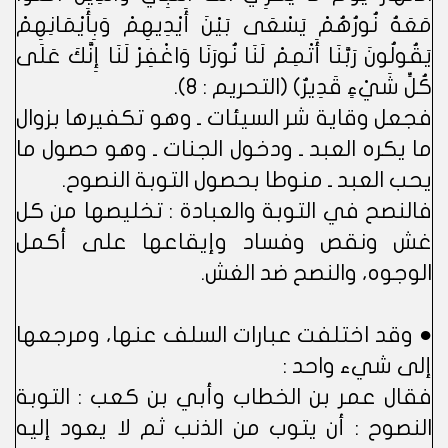
مَعَهُ نُورُهُمْ يَسْعَى بَيْنَ أَيْدِيهِمْ وَبِأَيْمَانِهِمْ
يَقُولُونَ رَبَّنَا أَتْمِمْ لَنَا نُورَنَا وَاغْفِرْ لَنَا إِنَّكَ عَلَى
كُلِّ شَيْءٍ قَدِيرٌ) (التحريم : 8).
فجعل وقاية شر السيئات ـ وهو تكفيرها بزوال
ما يكره العبد ـ ودخول الجنات ـ وهو حصول ما
يحب العبد ـ منوطا بحصول التوبة النصوح.
فالنصح في التوبة والعبادة : تخليصها من كل
غش ونقص وفساد وإيقاعها على أكمل
الوجوه، والنصح ضد الغش.
● وقد اختلفت عبارات السلف عنها، ومرجعها
إلى شيء واحد :
فقال عمر بن الخطاب وأبي بن كعب : التوبة
النصوح : أن يتوب من الذنب ثم لا يعود إليه