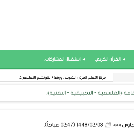
◄ القرآن الكريم.
◄ استقبال المشاركات.
13 أغسطس : اليوم العالمي لعسيري اليد.
عجاوي
◂◂◂
1448/02/03 (02:47 صباحاً)
.