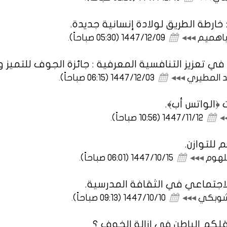
خارطة الطريق لولادة إنسانية جديدة.
 باهميم
◂◂◂
1447/12/09 (05:30 صباحاً)
.
 في تعزيز التنافسية المعرفية : جائزة الجوف للتميز وا
د المطيري
◂◂◂
1447/12/03 (06:15 صباحاً)
.
﴿الواتس أب﴾.
◂
1447/11/12 (10:56 صباحاً)
.
 للتوازن.
جلهوم
◂◂◂
1447/10/15 (06:01 صباحاً)
.
لاجتماعي في الثقافة المدرسية.
لشوبكي
◂◂◂
1447/10/10 (09:13 صباحاً)
.
م الباطن في إزالة الخوف ؟