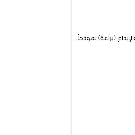
لإبداع (براعة) نموذجاً.