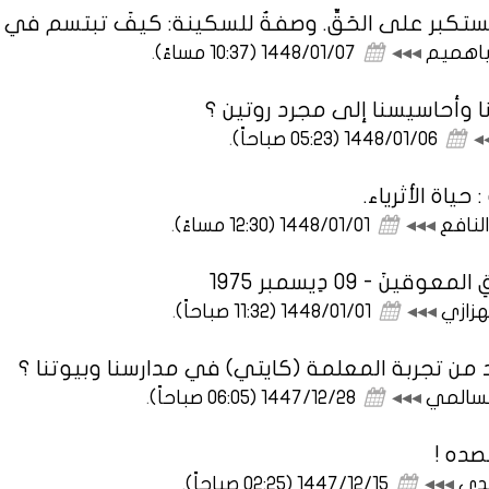
ا تستكبر على الحَقِّ. وصفةٌ للسكينة: كيفَ تبتسم في
 باهميم
◂◂◂
1448/01/07 (10:37 مساءً)
.
 وأحاسيسنا إلى مجرد روتين ؟
◂
1448/01/06 (05:23 صباحاً)
.
حياة الأثرياء.
لنافع
◂◂◂
1448/01/01 (12:30 مساءً)
.
نَ - 09 دِيسمبر 1975
هزازي
◂◂◂
1448/01/01 (11:32 صباحاً)
.
من تجربة المعلمة (كايتي) في مدارسنا وبيوتنا ؟
لسالمي
◂◂◂
1447/12/28 (06:05 صباحاً)
.
صده !
يدي
◂◂◂
1447/12/15 (02:25 صباحاً)
.