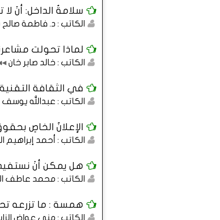
سلامةُ الداخل: أنَ ل
الكاتب : د. فاطمة صالح
لماذا تحولت مشاعرنا
الكاتب : خالد صابر خان
◂◂
في الثقافة التقنية : 
الكاتب : عبدالله يوسف ا
الإعلانُ الخاصِ بحقوقِ المعوقي
الكاتب : أحمد إبراهيم ال
هل يمكن أنْ نستفيد 
الكاتب : محمد عاطف ا
همسة : ما تزرعه تح
الكاتب : منى عواض الزا