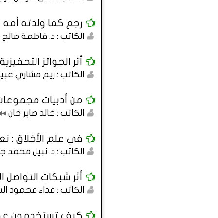
رجع كما ولدته أمه : 
الكاتب : د. فاطمة صالح
أثر الجوائز التحفيزية
الكاتب : ريم مشاري عبي
من أدبيات مجموعات 
الكاتب : خالد صابر خان
◂◂
في علم الأخلاق : نعم
الكاتب : د. نبيل محمد 
أثر شبكات التواصل ا
الكاتب : فداء محمود ا
كيف تستخدمون عقلك