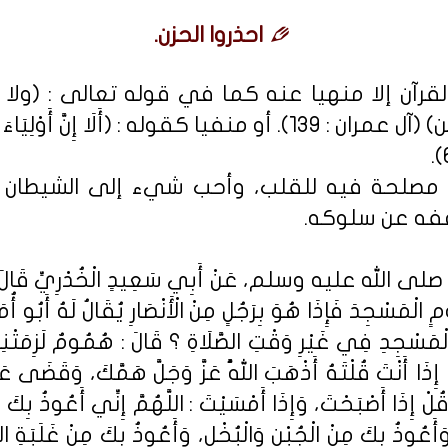
احذروا الحزن.
قرآن إلا منهيا عنه كما في قوله تعالى : (ولا ت
الأعلون إن كنتم مؤمنين) (آل عمران : 139). أو منفيا كقوله : (أَلَا إِنّ
ا مصلحة فيه للقلب، وأحب شيء إلى الشيطان أ
فه عن سلوكه.
له عليه وسلم، عَنْ أَبِي سَعِيدٍ الْخُدْرِيِّ قَالَ : (دَخ
مٍ الْمَسْجِدَ فَإِذَا هُوَ بِرَجُلٍ مِنْ الْأَنْصَارِ يُقَالُ لَهُ أَبُو أُم
مَسْجِدِ فِي غَيْرِ وَقْتِ الصَّلَاةِ ؟ قَالَ : هُمُومٌ لَزِمَتْنِي،
ًا إِذَا أَنْتَ قُلْتَهُ أَذْهَبَ اللَّهُ عَزَّ وَجَلَّ هَمَّكَ، وَقَضَى ع
ُلْ إِذَا أَصْبَحْتَ، وَإِذَا أَمْسَيْتَ : اللَّهُمَّ إِنِّي أَعُوذُ بِكَ م
أَعُوذُ بِكَ مِنْ الْجُبْنِ وَالْبُخْلِ، وَأَعُوذُ بِكَ مِنْ غَلَبَةِ الدَّ