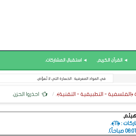
◄ القرآن الكريم.
◄ استقبال المشاركات.
في المواد المعرفية : الخسارة التي لا تُعوَّض.
احذروا الحزن.
يثم.
ت : ﴿11﴾.
.