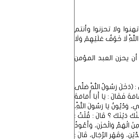
هنوا ولا تحزنوا وأنتم
َ أَوْلِيَاءَ اللَّهِ لَا خَوْفٌ عَلَيْهِمْ وَلَا
ن يحزن العبد المؤمن
َلَ رَسُولُ اللَّهِ صَلَّى
َامَةَ فَقَالَ : يَا أَبَا أُمَامَةَ
 وَدُيُونٌ يَا رَسُولَ اللَّهِ،
َنْكَ دَيْنَكَ ؟ قَالَ : قُلْتُ :
ِنْ الْهَمِّ وَالْحَزَنِ، وَأَعُوذُ
يْنِ، وَقَهْرِ الرِّجَالِ، قَالَ :