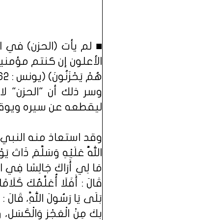
■ لم يأت (الحزن) في ال
هُمْ يَحْزَنُونَ) (يونس : 62).
وسر ذلك أن "الحزن" ل
ليقطعه عن سيره ويوق
وقد استعاذ منه النبي صلى ال
اللَّهُ عَلَيْهِ وَسَلَّمَ ذَاتَ يَوْ
مَا لِي أَرَاكَ جَالِسًا فِي الْ
قَالَ : أَفَلَا أُعَلِّمُكَ كَلَام
بَلَى يَا رَسُولَ اللَّهِ، قَالَ : ق
بِكَ مِنْ الْعَجْزِ وَالْكَسَلِ، وَ