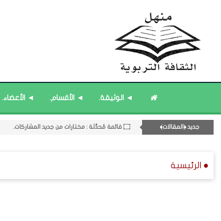
۝ قائمة مُحدَّثة : مختارات من المشاركات المُحدَّثة.
◄ الوثيقة.
◄ الأقسام.
◄ الأعضاء.
۝ قائمة مُثبتة : مشرف منهل الثقافة التربوية.
۝ قائمة مُثبتة : إدارة منهل الثقافة التربوية.
جديد ﴿المقالات﴾
۝ قائمة مُحدَّثة : مختارات من جديد المشاركات.
11- القسم الحادي عشر : ﴿اللقاءات الشخصية - الثقافة المتسلسلة﴾.
● الرئيسية