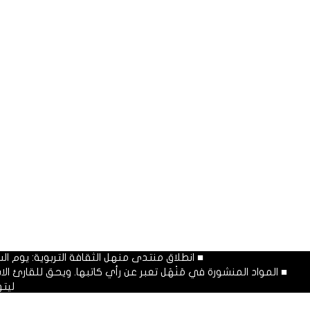
■ انطلاق منتدى منهل الثقافة التربوية: يوم السبت المصادف غرة شهر محرم
■ المواد المنشورة في مَنْهَل تعبر عن رأي كاتبها. ويحق للقارئ 
ليت