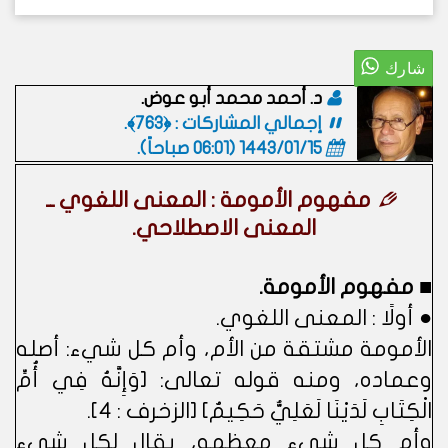
د. أحمد محمد أبو عوض.
إجمالي المشاركات : ﴿763﴾.
1443/01/15 (06:01 صباحاً)
.
مفهوم الأمومة : المعنى اللغوي ــ
المعنى الاصطلاحي.
■ مفهوم الأمومة.
● أولًا : المعنى اللغوي.
الأمومة مشتقة من الأم، وأم كل شيء: أصله
وعماده، ومنه قوله تعالى: [وَإِنَّهُ فِي أُمِّ
الْكِتَابِ لَدَيْنَا لَعَلِيٌّ حَكِيمٌ] [الزخرف : ٤].
وأم كل شيء معظمه، يقال لكل شيء