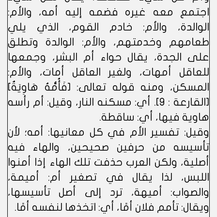
اجتمع معه غيره فضمه إليه أمه، والأم:
الوالدة، والأم: خادم القوم، الذي يلي
طعامهم وخدمتهم، والأم: الوالدة وتطلق
على الجدة، يقال حواء أم البشر، وجمعها
للعاقل أمهات، ولغير العاقل أمات، والأم:
المسكن، ومنه قوله تعالى: [فَأُمُّهُ هَاوِيَةٌ]
[القارعة : ٩]. أي: مسكنه النار، وقيل: أم رأسه
هاوية فيها، أي: ساقطة.
وقيل: تفسير الأم في كل معانيها: أمه؛ لأن
تأسيسه من حرفين صحيحين، والهاء فيه
أصلية، ولكن العرب حذفت تلك الهاء إذا أمنوا
اللبس، لذا يقال في تصغير أم: أميمة،
والصواب: أميهة، ترد إلى أصل تأسيسها،
ويقال: تأمم فلان أمًا، أي: اتخذها لنفسه أمًا.