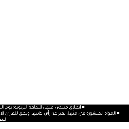
■ انطلاق منتدى منهل الثقافة التربوية: يوم السبت المصادف غرة شهر محرم
■ المواد المنشورة في مَنْهَل تعبر عن رأي كاتبها. ويحق للقارئ 
ليت