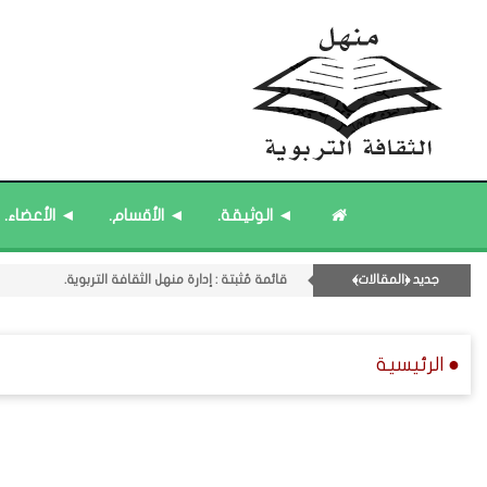
◄ الوثيقة.
◄ الأقسام.
◄ الأعضاء.
جديد ﴿المقالات﴾
قائمة مُثبتة : إدارة منهل الثقافة التربوية.
11- القسم الحادي عشر : ﴿اللقاءات الشخصية - الثقافة المتسلسلة﴾.
قائمة مُثبتة : مشرف منهل الثقافة التربوية.
● الرئيسية
قائمة مُحدَّثة : حديث الساعة.
قائمة مُحدَّثة : مختارات من ﴿جديد﴾ المشاركات.