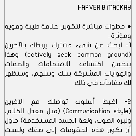
HARVER B MACKAY
● خطوات مباشرة لتكوين علاقة طيبة وقوية
ومؤثرة :
1- ابحث عن شيء مشترك يربطك بالآخرين
(actively seek common ground) وهذا
يتضمن اكتشاف الاهتمامات والصفات
والهوايات المشتركة بينك وبينهم، وستظهر
لك مفاجآت في ذلك.
2- اضبط أسلوب تواصلك مع الآخرين
(Communication style) (مثل معدل الكلام،
ونبرة الصوت، ولغة الجسد المستخدمة) حاول
أن تكون هذه المقومات إلى صفك وليست