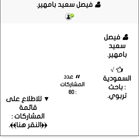
فيصل سعيد بامهير.
فيصل
سعيد
بامهير.
√
عدد
السعودية
المشاركات
: باحث
: 60
تربوي.
▼ للاطلاع على
قائمة
المشاركات :
﴿﴿النقر هنا﴾﴾.