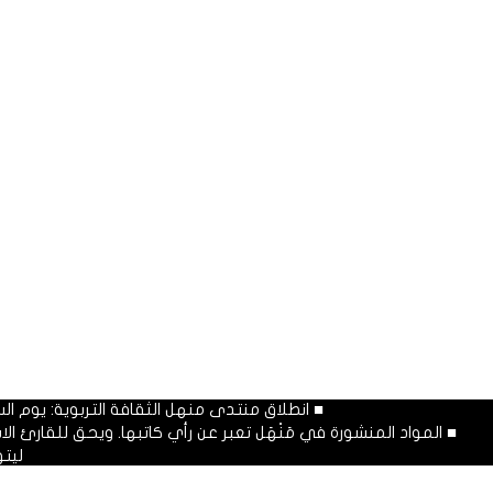
■ انطلاق منتدى منهل الثقافة التربوية: يوم السبت المصادف غرة شهر محرم
■ المواد المنشورة في مَنْهَل تعبر عن رأي كاتبها. ويحق للقارئ 
ليت