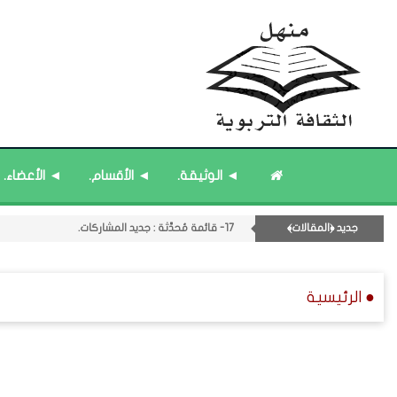
◄ الوثيقة.
◄ الأقسام.
◄ الأعضاء.
جديد ﴿المقالات﴾
17- قائمة مُحدَّثة : جديد المشاركات.
14- قائمة مُثبتة : مشرف منهل الثقافة التربوية.
18- قائمة مُحدَّثة : مختارات من حديث ﴿الساعة﴾.
● الرئيسية
16- قائمة مُثبتة : فريق منهل الثقافة التربوية.
15- قائمة مُثبتة : إدارة منهل الثقافة التربوية.
12- القسم الثاني عشر : الثقافة ﴿الرياضية - المعرفية - المستقبلية﴾.