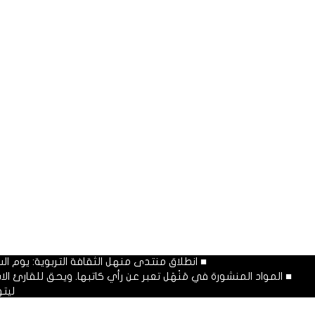
■ انطلاق منتدى منهل الثقافة التربوية: يوم السبت المصادف غرة شهر محرم
■ المواد المنشورة في مَنْهَل تعبر عن رأي كاتبها. ويحق للقارئ 
ليت