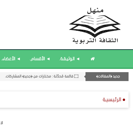
◄ الوثيقة.
◄ الأقسام.
◄ الأعضاء.
۝ ﴿القوائم - المشاركات﴾ المُحدَّثة.
جديد ﴿المقالات﴾
۝ قائمة مُحدَّثة : مختارات من ﴿جديد﴾ المشاركات.
11- القسم الحادي عشر : ﴿اللقاءات الشخصية - الثقافة المتسلسلة﴾.
۝ قائمة مُثبتة : مشرف منهل الثقافة التربوية.
● الرئيسية
۝ قائمة مُثبتة : إدارة منهل الثقافة التربوية.
لا