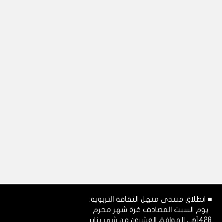
■ انطلاق منتدى منهل الثقافة التربوية:
يوم السبت المصادف غرة شهر محرم
1428هـ، الموافق العشرون من شهر يناير