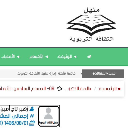
11- القسم الحادي عشر : ﴿اللقاءات الشخصية - الثقافة المتسلسلة﴾.
◄ الوثيقة.
◄ الأقسام.
◄ الأعضاء.
قائمة مُثبتة : مشرف منهل الثقافة التربوية.
قائمة مُحدَّثة : حديث الساعة.
جديد ﴿المقالات﴾
قائمة مُثبتة : إدارة منهل الثقافة التربوية.
قائمة مُحدَّثة : مختارات من ﴿جديد﴾ المشاركات.
● الرئيسية
﴿المقالات﴾
....
06- القسم السادس : الثقافة ﴿الزمنية - الإعلامية - العامة﴾.
زهير تاج أمين 
إجمالي المشاركا
1436/08/01 (06:01 صباحاً)