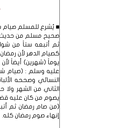
■ يُشرع للمسلم صيام ست
صحيح مسلم من حديث أب
ثم أتبعه ستاً من شوا
كصيام الدهر لأن رمضا
يوماً (شهرين) أيضاً ل
عليه وسلم : (صيام شه
النسائي وصححه الألبا
الثاني من الشهر ولا ح
يصوم من كان عليه قضاء
(من صام رمضان ثم أتب
إنهاء صوم رمضان كله.