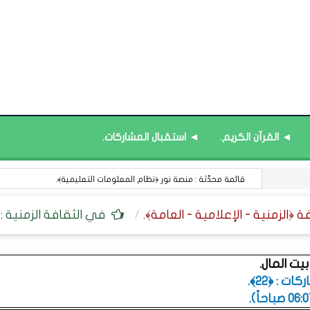
◄ القرآن الكريم.
◄ استقبال المشاركات.
قائمة محدَّثة : منصة نور ﴿نظام المعلومات التعليمية﴾.
في الثقافة الزمنية :
بيت المال.
ت : ﴿22﴾.
.