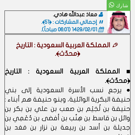
معاذ عبدالله هادي.
إجمالي المشاركات : ﴿51﴾.
1429/02/01 (06:01 صباحاً)
.
المملكة العربية السعودية : التاريخ
﴿محدّث﴾.
■ المملكة العربية السعودية : التاريخ
﴿محدّث﴾.
● يرجع نسب الأسرة السعودية إلى بني
حنيفة البكرية الوائلية، وبنو حنيفة هم أبناء :
حنيفة بن لُجَيْم بن صعب بن علي بن بكر بن
وائل بن قاسط بن هِنُب بن أفصَى بن دُعْمِي بن
جديلة بن أسد بن ربيعة بن نزار بن مَعَد بن