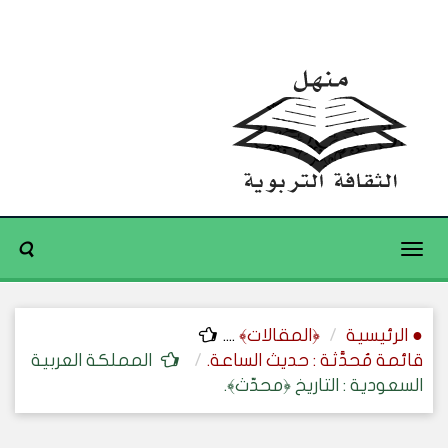
Toggle
navigation
● الرئيسية
﴿المقالات﴾
....
قائمة مُحدَّثة : حديث الساعة.
المملكة العربية
السعودية : التاريخ ﴿محدّث﴾.