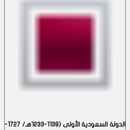
الدولة السعودية الأولى (1139-1233هـ/ 1727-