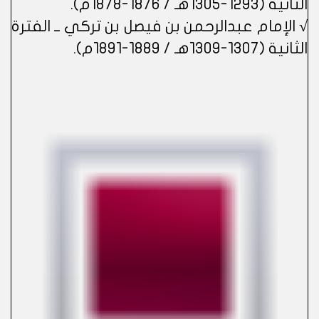
الثانية (1293-1305هـ / 1876-1878م).
√ الإمام عبدالرحمن بن فيصل بن تركي ــ الفترة
الثانية (1307-1309هـ / 1889-1891م).