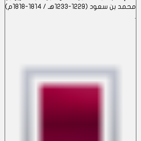
محمد بن سعود (1229-1233هـ / 1814-1818م)​
.