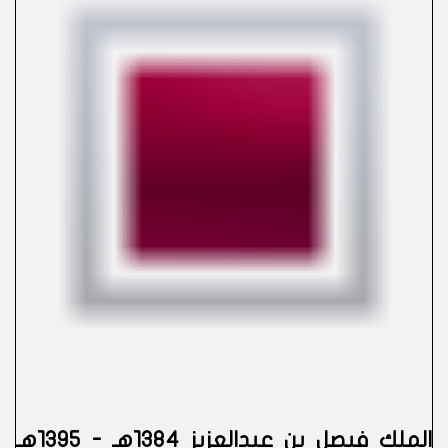
الملك فيصل بن عبدالعزيز 1384هـ - 1395هـ