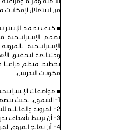
شاملة ومرنة ومراعية 
من استغلال لإمكانات 
■ كيف تصمم الإستراتي
تصمم الإستراتيجية 
الإستراتيجية بالمرو
ومتتابعة لتحقيق الأه
تخطيط منظم مراعياً ف
مكونات التدريس.
■ مواصفات الإستراتيجية
1- الشمول، بحيث تتضمن جميع المواقف والاحتمالات المتوقعة في الموقف التعليمي.
2- المرونة والقابلية للتطوير، بحيث يمكن استخدامها من صف لآخر.
3- أن ترتبط بأهداف تدريس الموضوع الأساسية.
4- أن تعالج الفروق الفردية بين الطلاب.