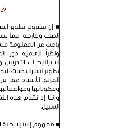
■ إن مشروع تطوير است
الصف وخارجه، مما يسه
باحث عن المعلومة منتج
ونظراً لأهمية دور 
استراتيجيات التدريس 
تطوير استراتيجيات ال
الفريق الأستاذ عمر ب
ومكوناتها ومواصفاتها، 
وإننا إذ نقدم هذه الن
السبيل.
■ مفهوم إستراتيجية ال