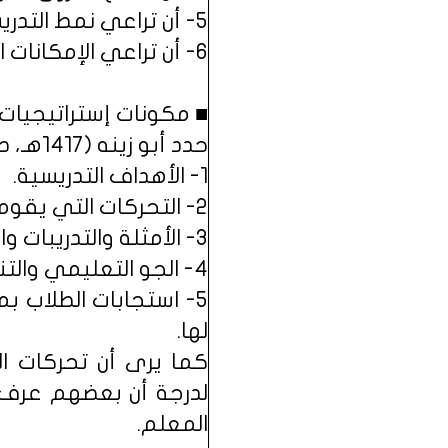
5- أن تراعي نمط التدريس ونوعه (فردي ـ جماعي).
6- أن تراعي الإمكانات المتاحة بالمدرسة.
■ مكونات إستراتيجيات ا
حدد أبو زينه (1417هـ، ص 107) مكونات استراتيجية التدريس على أنها :
1- الأهداف التدريسية.
2- التحركات التي يقوم بها المعلم وينظمها ليسير وفقها في تدريسه.
3- الأمثلة والتدريبات والمسائل والوسائل المستخدمة للوصول إلى الأهداف.
4- الجو التعليمي والتنظيم الصفي للحصة.
5- استجابات الطلاب 
لها.
كما يرى أن تحركات ال
لدرجة أن بعضهم عرف ا
المعلم.