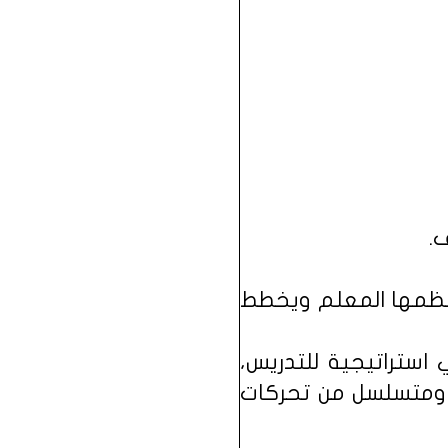
ينظمها المعلم ويخطط
استراتيجية للتدريس،
م ومتسلسل من تحركات