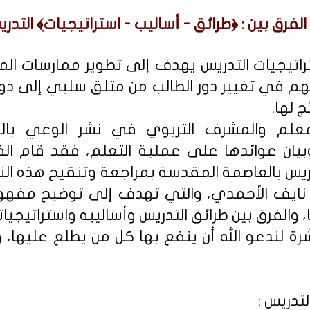
الفرق بين : ﴿طرائق - أساليب - استراتيجيات﴾ التدري
راتيجيات التدريس يهدف إلى تطوير ممارسات المع
م في تغيير دور الطالب من متلق سلبي إلى د
 لها.
المعلم والمشرف التربوي في نشر الوعي بال
وبيان عوائدها على عملية التعلم، فقد قام ا
تدريس بالعاصمة المقدسة بمراجعة وتنقيح هذه ال
ن نايف الأحمدي، والتي تهدف إلى توضيح مفهوم
والفرق بين طرائق التدريس وأساليبه واستراتيجيات
شرة لندعو الله أن ينفع بها كل من يطلع عليها، و
تدريس :