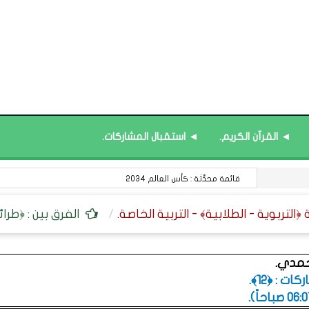
◄ القرآن الكريم.
◄ استقبال المشاركات.
قيم قرآنية : مفاتيح القلوب.
الفرق بين : ﴿طرائ
حمدي.
ت : ﴿12﴾.
.