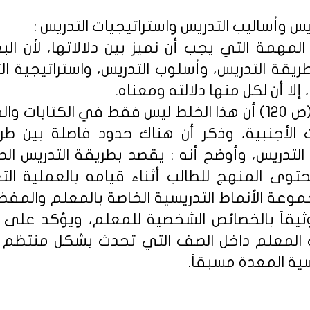
ريس وأساليب التدريس واستراتيجيات التدريس :
مهمة التي يجب أن نميز بين دلالاتها، لأن الب
قة التدريس، وأسلوب التدريس، واستراتيجية 
إلا أن لكل منها دلالته ومعناه.
ويبين ممدوح سليمان (ص 120) أن هذا الخلط ليس فقط في الكتا
ت الأجنبية، وذكر أن هناك حدود فاصلة بين طرا
 التدريس، وأوضح أنه : يقصد بطريقة التدريس ا
ى المنهج للطالب أثناء قيامه بالعملية التع
وعة الأنماط التدريسية الخاصة بالمعلم والمفضل
ً وثيقاً بالخصائص الشخصية للمعلم، ويؤكد على أ
لمعلم داخل الصف التي تحدث بشكل منتظم
ية المعدة مسبقاً.