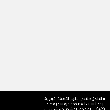
■ انطلاق منتدى منهل الثقافة التربوية:
يوم السبت المصادف غرة شهر محرم
1428هـ، الموافق العشرون من شهر يناير