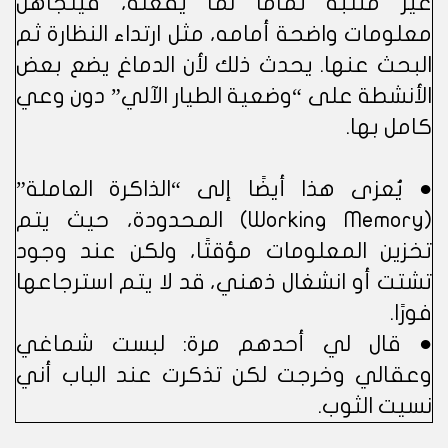
غير منتبه تمامًا لما يفعله، فيتجاهل
معلومات واضحة أمامه، مثل ارتداء النظارة ثم
البحث عنها. يحدث ذلك لأن الدماغ يضع بعض
الأنشطة على “وضعية الطيار الآلي” دون وعي
كامل بها.
● يُعزى هذا أيضًا إلى “الذاكرة العاملة”
(Working Memory) المحدودة، حيث يتم
تخزين المعلومات مؤقتًا، ولكن عند وجود
تشتت أو انشغال ذهني، قد لا يتم استرجاعها
فورًا.
● قال لي أحدهم مرة: لبست شماغي
وعقالي وخرجت لكن تذكرت عند الباب أني
نسيت الثوب.