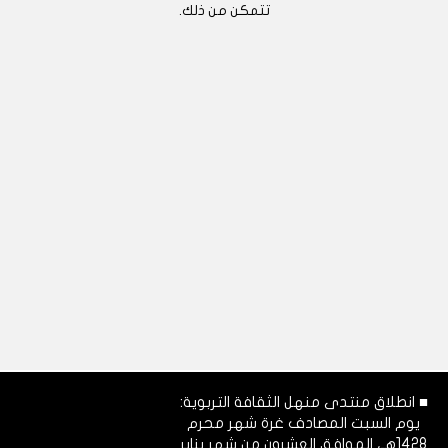
تتمكن من ذلك.
■ انطلاق منتدى منهل الثقافة التربوية:
يوم السبت المصادف غرة شهر محرم
1428هـ، الموافق العشرون من شهر يناير