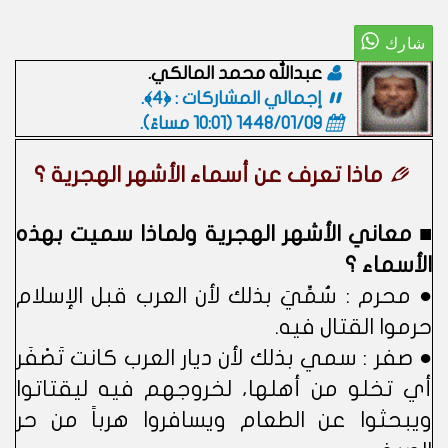
عبدالله محمد المالكي.
إجمالي المشاركات : ﴿4﴾.
1448/01/09 (10:01 مساءً)
.
ماذا تعرف عن أسماء الأشهر الهجرية ؟
■ معاني الأشهر الهجرية ولماذا سميت بهذه
الأسماء ؟
● محرم : سُمِّيَ بذلك لأن العرب قبل الإسلام
حرموا القتال فيه.
● صفر : سمي بذلك لأن ديار العرب كانت تَصْفَر
أي تخلو من أهلها، لخروجهم فيه ليقتاتوا
ويبحثوا عن الطعام ويسافروا هرباً من حر