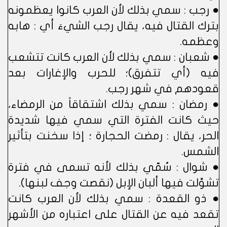
● رجب : سمي بذلك لأن العرب كانوا يعظمونه
بترك القتال فيه، يقال رجب الشيءَ أي : هابه
وعظمه.
● شعبان : سمي بذلك لأن العرب كانت تتشعب
فيه (أي تتفرق)؛ للحرب والإغارات بعد
قعودهم في شهر رجب.
● رمضان : سمي بذلك اشتقاقاً من الرمضاء،
حيث كانت الفترة التي سمي فيها شديدة
الحر، يقال : رمضت الحجارة ؛ إذا سخنت بتأثير
الشمس.
● شوال : سُمّي بذلك لأنه تسمى في فترة
تشوَّلت فيها ألبان الإبل (نقصت وجف لبنها).
● ذو القعدة : سمي بذلك لأن العرب كانت
تقعد فيه عن القتال على اعتباره من الأشهر