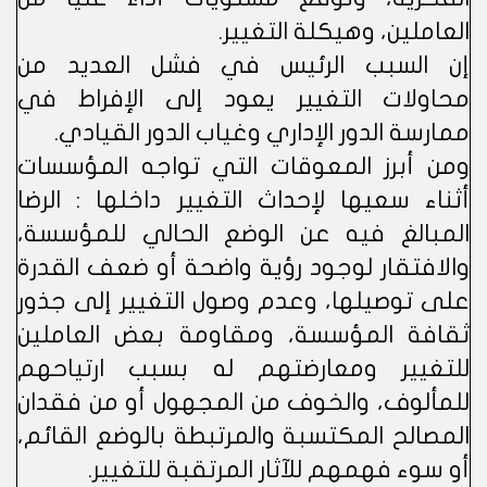
العاملين، وهيكلة التغيير.
إن السبب الرئيس في فشل العديد من
محاولات التغيير يعود إلى الإفراط في
ممارسة الدور الإداري وغياب الدور القيادي.
ومن أبرز المعوقات التي تواجه المؤسسات
أثناء سعيها لإحداث التغيير داخلها : الرضا
المبالغ فيه عن الوضع الحالي للمؤسسة،
والافتقار لوجود رؤية واضحة أو ضعف القدرة
على توصيلها، وعدم وصول التغيير إلى جذور
ثقافة المؤسسة، ومقاومة بعض العاملين
للتغيير ومعارضتهم له بسبب ارتياحهم
للمألوف، والخوف من المجهول أو من فقدان
المصالح المكتسبة والمرتبطة بالوضع القائم،
أو سوء فهمهم للآثار المرتقبة للتغيير.