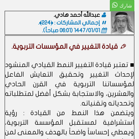
عبدالله أحمد هادي.
إجمالي المشاركات : ﴿224﴾.
1447/01/01 (06:01 صباحاً)
.
قيادة التغيير في المؤسسات التربوية.
■ تعتبر قيادة التغيير النمط القيادي المنشود
لإحداث التغيير وتحقيق التعايش الفاعل
لمؤسساتنا التربوية في القرن الحادي
والعشرين، والاستجابة بشكل أفضل لمتطلباته
وتحدياته وتقنياته.
ويتضمن هذا النمط من القيادة : رؤية
استشرافية لمستقبل المؤسسة التربوية،
ويعطي إحساساً واضحاً بالهدف والمعنى لمن