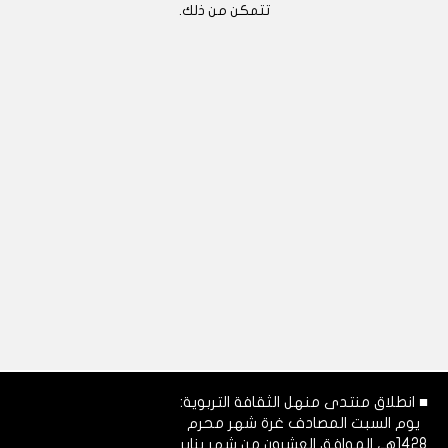
تتمكن من ذلك.
■ انطلاق منتدى منهل الثقافة التربوية:
يوم السبت المصادف غرة شهر محرم
1428هـ، الموافق العشرون من شهر يناير