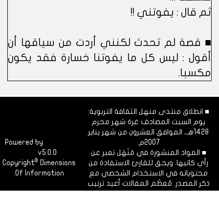
ثم قال : يفوتني !!
■ قصة لم تحدث لكنني أردت من سياقها أن
أقول : ليس كل ما يفوتنا خسارة فقد يكون
مكسبا.
■ انطلاق منتدى منهل الثقافة التربوية:
يوم السبت المصادف غرة شهر محرم
1428هـ، الموافق العشرون من شهر يناير
2007م.
Dimofinf
Powered by
■ المواد المنشورة في مَنْهَل تعبر عن
v5.0.0
CMS
©
رأي كاتبها. ويحق للقارئ الاستفادة من
Dimensions
Copyright
محتوياته في الاستخدام الشخصي مع
Of Information.
ذكر المصدر. مُعظَم المقالات أعيد ترتيب
نشرها ليتوافق مع الفهرسة الزمنية
للقسم.