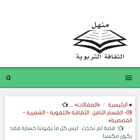
Toggle
navigation
● الرئيسية
﴿المقالات﴾
....
08- القسم الثامن : الثقافة ﴿اللغوية - الشعرية -
القصصية﴾.
قصة لم تحدث : ليس كل ما يفوتنا خسارة فقد
يكون مكسبا.