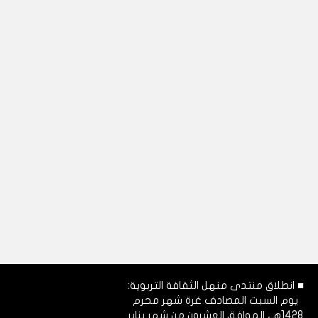
■ انطلاق منتدى منهل الثقافة التربوية:
يوم السبت المصادف غرة شهر محرم
1428هـ، الموافق العشرون من شهر يناير