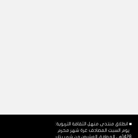
■ انطلاق منتدى منهل الثقافة التربوية:
يوم السبت المصادف غرة شهر محرم
1428هـ، الموافق العشرون من شهر يناير