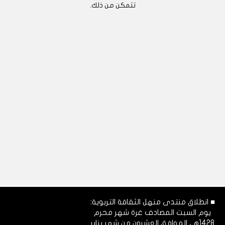
تتمكن من ذلك.
■ انطلاق منتدى منهل الثقافة التربوية:
يوم السبت المصادف غرة شهر محرم
1428هـ، الموافق العشرون من شهر يناير