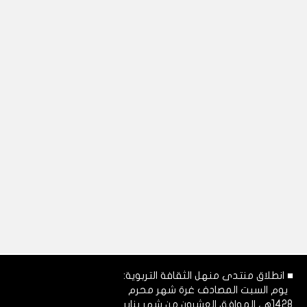
■ انطلاق منتدى منهل الثقافة التربوية:
يوم السبت المصادف غرة شهر محرم
1428هـ، الموافق العشرون من شهر يناير