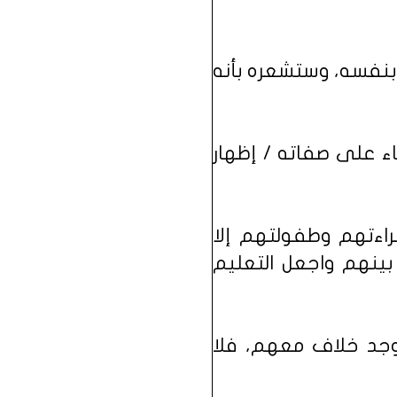
 بنفسه، وستشعره بأنه
اء على صفاته / ‏إظهار
راءتهم وطفولتهم إلا
ينهم واجعل التعليم
 وجد خلاف معهم، فلا