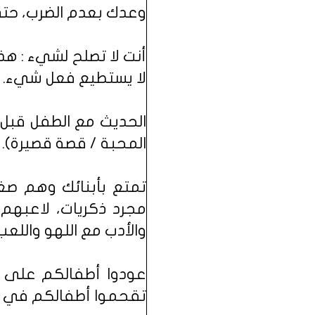
وعدك بعدم الضرب، حتى
‏أنت لا تصلح لشيء : ه
لا يستطيع فعل شيء.
‏الحديث مع الطفل قبل ا
المحبة / ‏قصة قصيرة).
تمتع بأبنائك وهم صغا
مجرد ذكريات، لاعبهم
والأدب مع اللهو واللعب
عودوا أطفالكم على أح
تقحموا أطفالكم في هذ