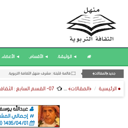
◄ الوثيقة.
◄ الأقسام.
◄ الأعضاء.
11- القسم الحادي عشر : ﴿اللقاءات الشخصية - الثقافة المتسلسلة﴾.
۝ قائمة مُثبتة : إدارة منهل الثقافة التربوية.
جديد ﴿المقالات﴾
۝ قائمة مُثبتة : مشرف منهل الثقافة التربوية.
۝ قائمة مُحدَّثة : مختارات من جديد المشاركات.
● الرئيسية
﴿المقالات﴾
....
07- القسم السابع : الثقافة الفنية ﴿التراجم - الرسائل - التوقيعات﴾.
۝ قائمة مُحدَّثة : مختارات من المشاركات المُحدَّثة.
عبدالله يوسف 
إجمالي المشاركات
1435/04/01 (06:01 صباحاً)