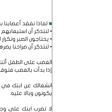
■
لماذا نفقد أعصابنا بس
‏• لنتذكر أن استيعابهم أ
‏• يحتاجون الصبر وتكرار 
‏‏• لنتذكر أن صراخنا يض
الغضب على الطفل أثناء
إذا بدأت بالغضب فتوقف
‏انشغالك عن ابنك في 
يكونون وبالا عليه.
‏لا تضرب ابنك على وجه