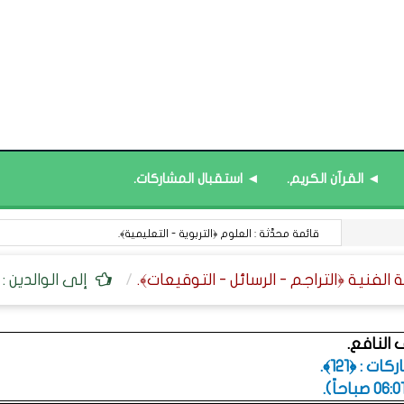
◄ القرآن الكريم.
◄ استقبال المشاركات.
قائمة محدَّثة : العلوم ﴿التربوية - التعليمية﴾.
إلى الوالدين : 
النافع.
 : ﴿121﴾.
.