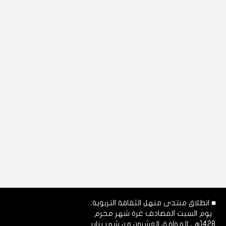
■ انطلاق منتدى منهل الثقافة التربوية:
يوم السبت المصادف غرة شهر محرم
1428هـ، الموافق العشرون من شهر يناير