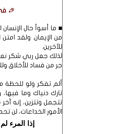
في 
■ ما أسوأ حال الإنسان 
من الإيمان. ولقد امتن
للآخرين.
لذلك جعل ربي شكر نعمة
جر من فساد للأخلاق وللأ
ألم تفكر ولو للحظة ما
تارك دنياك وما فيها، 
تتجمل وتتزين، إنه آخر 
الأمور الخداعات، لن تح
إذا المرء لم 