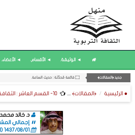
◄ الوثيقة.
◄ الأقسام.
◄ الأعضاء.
۝ قائمة مُحدَّثة : حديث الساعة.
11- القسم الحادي عشر : ﴿اللقاءات الشخصية - الثقافة المتسلسلة﴾.
جديد ﴿المقالات﴾
۝ قائمة مُحدَّثة : مختارات من ﴿جديد﴾ المشاركات.
۝ قائمة مُثبتة : مشرف منهل الثقافة التربوية.
● الرئيسية
﴿المقالات﴾
....
10- القسم العاشر : الثقافة ﴿الفلسفية - التطبيقية - التقنية﴾.
۝ قائمة مُثبتة : إدارة منهل الثقافة التربوية.
د. خالد محمد
إجمالي المشاركا
1437/08/01 (06:01 صباحاً)