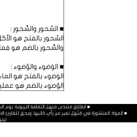
■ السَّحور والسُّحور :
السَّحور بالفتح هو الأك
والسُّحور بالضم هو فِع
■ الوَضوء والوُضوء :
الوَضوء بالفتح هو الماء ا
الوُضوء بالضم هو عملي
■ انطلاق منتدى منهل الثقافة التربوية: يوم السبت المصادف غرة شهر محرم
■ المواد المنشورة في مَنْهَل تعبر عن رأي كاتبها. ويحق للقارئ 
ليت