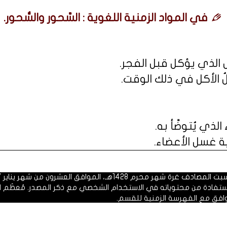
في المواد الزمنية اللغوية : السَّحور والسُّحور.
ل الذي يؤكل قبل الفجر.
لُ الأكل في ذلك الوقت.
لذي يُتوضَّأ به.
ة غسل الأعضاء.
 1428هـ، الموافق العشرون من شهر يناير 2007م.
الاستفادة من محتوياته في الاستخدام الشخصي مع ذكر المصدر. مُعظَم ا
وافق مع الفهرسة الزمنية للقسم.