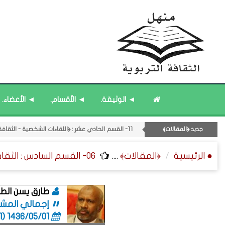
◄ الوثيقة.
◄ الأقسام.
◄ الأعضاء.
۝ قائمة مُثبتة : مشرف منهل الثقافة التربوية.
۝ قائمة مُحدَّثة : مختارات من جديد المشاركات.
جديد ﴿المقالات﴾
11- القسم الحادي عشر : ﴿اللقاءات الشخصية - الثقافة المتسلسلة﴾.
۝ قائمة مُثبتة : إدارة منهل الثقافة التربوية.
● الرئيسية
﴿المقالات﴾
....
06- القسم السادس : الثقافة ﴿الزمنية - الإعلامية - العامة﴾.
۝ قائمة مُحدَّثة : مختارات من المشاركات المُحدَّثة.
طارق يسن الطا
إجمالي المشاركا
1436/05/01 (06:01 صباحاً)