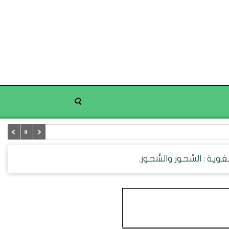
ية : السَّحور والسُّحور.