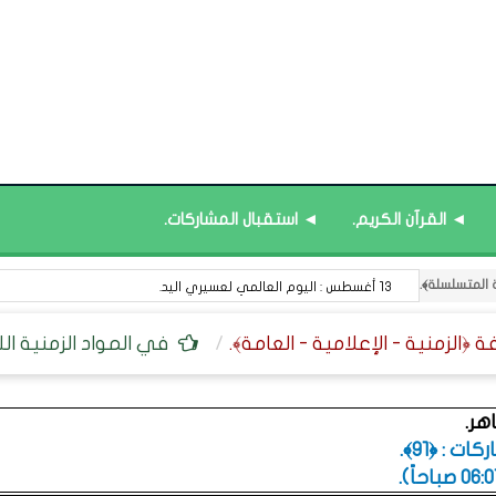
◄ القرآن الكريم.
◄ استقبال المشاركات.
13 أغسطس : اليوم العالمي لعسيري اليد.
في المواد الزمنية اللغو
هر.
ت : ﴿91﴾.
.