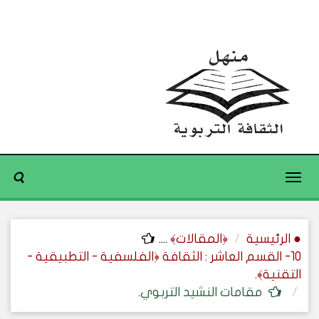
Toggle
navigation
● الرئيسية
﴿المقالات﴾
....
10- القسم العاشر : الثقافة ﴿الفلسفية - التطبيقية -
التقنية﴾.
مقامات النشيد التربوي.