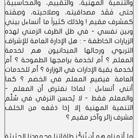
والتنمية المهنية، والتقييم، والمحاسبية،
حتى فَقَدَ مصداقيته، وصلاحيته، وَصِفَته
كمشرف مقيم ! ولذلك كثيراً ما أتساءل بيني
وبين نفسي - في ظل الظرف الزمني لهذه
الزيارات الخاطفة - : هل الإدارة العامة للإشراف
التربوي ورجالها الميدانيون هم لخدمة
المعلم ؟ أم لخدمة برامجها الطموحة ؟ أم
لخدمة بقية الإدارات في الوزارة ؟ أم للخدمات
العامة. فيضيع المعلم في الخضم ؟ كما
أنني أتساءل : لماذا نفترض أن المعلم -
والمعلم فقط - لا يُحسن الترقي في سُلَّم
التنمية المهنية إلا إذا دَفَعَه من الخلف
مشرف زائر وآخر مقيم ؟
ما أتمناه هو أن نُرَكِّز طاقاتنا وجهودنا الحثيثة