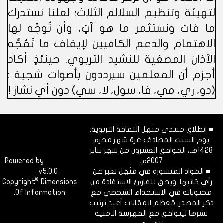
لتهيئة وتنظيم السلالم الثلاث؛ لعلنا نستدرك
ما فات ونستثمر ما هو آتٍ، وأن نُوجِّه لها
الاهتمام والدعم الكافيين لإيقاف ما تَمُجُّه
الآذان المصغية للنشيد التربوي. حينئذٍ أكاد
أجزم أن المعلمين سيرددون بأصوات شجية :
(دو، ري، مي، فا، سول، لا، سي) دون أي نشاز !
■ انطلاق منتدى منهل الثقافة التربوية:
يوم السبت المصادف غرة شهر محرم
1428هـ، الموافق العشرون من شهر يناير
2007م.
Dimofinf
Powered by
■ المواد المنشورة في مَنْهَل تعبر عن
v5.0.0
CMS
©
رأي كاتبها. ويحق للقارئ الاستفادة من
Dimensions
Copyright
محتوياته في الاستخدام الشخصي مع
Of Information.
ذكر المصدر. مُعظَم المقالات أعيد ترتيب
نشرها ليتوافق مع الفهرسة الزمنية