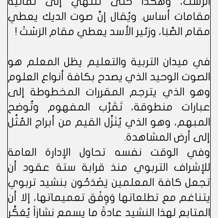
الرَسْتْ، وهكذا حتى ننتهي إلى ثمانية
مقامات أساس. ويُقال إنَّ صوت الديك يعطي
مقام الصَّبَا، وزئير الأسد يعطي مقام الرَسْتْ !
في ميدان التربية والتعليم يظل المعلم هو
الصوت الوحيد الذي يصدح بكافة أنواع العلوم
وهو الذي يترجم المقررات المخطوطة إلى
عبارات منطوقة، تَقَرِّب المفهوم وتُوضح
المبهم، وهو الذي يُنَزِّل القيم من أبراج المُثُل
إلى أرض المشاهدة.
وفي الوقت نفسه تحاول الإدارة العامة
للإشراف التربوي منذ قرابة ستة عقود أن
تجعل كافة المعلمين يَصْدَحُون بنشيد تربوي
يتناغم مع تطلعاتها وَوِفْق تعميماتها، إلا أن
المتابع لهذا النشيد عادةً ما يسمع نشازاً يُعَكِّر