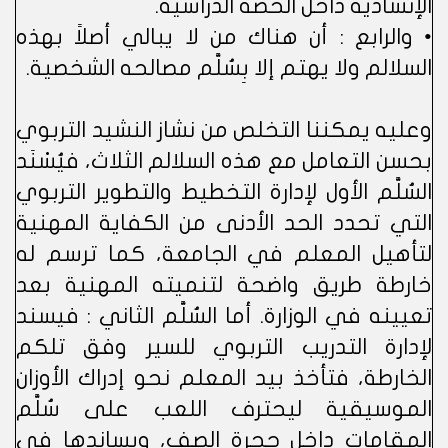
الإنشادية داخل الحصة الدراسية.
• والرابع : أن هناك من لا يبالي أصلاً بهذه
السلالم ولا يهتم إلا بِسُلَّم مصالحه الشخصية.
وعليه يمكننا التخلص من نشاز النشيد التربوي
بحسن التعامل مع هذه السلالم الثلاث، فيُسْنَد
السُلَّم الأول لإدارة التخطيط والتطوير التربوي
التي تحدد الحد الأدنى من الكفاية المهنية
لتأهيل المعلم في الجامعة، كما ترسم له
خارطة طريق واضحة لتنميته المهنية بعد
تعيينه في الوزارة. أما السُلَّم الثاني : فيسند
لإدارة التدريب التربوي للسير وفق تلكم
الخارطة، فتأخذ بيد المعلم نحو إدراك الأوزان
الموسيقية ليحترف اللعب على سُلَّم
المقامات داخل حجرة الصف، ويساندها في