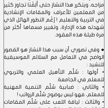
مزاجه، ويتكرر هذا النشاز حتى أَلِفْنَا تجاوز كثير
من المعلمين للأعراف والمقامات الإنشادية
في التربية والتعليم ! رُغْم التطور الهائل الذي
شهدته هذه الإدارة، وتغيير مسماها أكثر من
مرة طيلة هذه العقود.
● وفي تصوري أن سبب هذا النشاز هو القصور
الواضح في التعامل مع السلالم الموسيقية
للنشيد :
• أولها : سُلَّم التأهيل العلمي والتربوي
للمعلم في الجامعة.
• والثاني : ضبابية سُلَّم التنمية المهنية
للمعلم، فهو ليس بوضوح سُلَّم الرواتب !
• والثالث : لياقة اللعب على سُلَّم المقامات