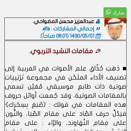
عبدالعزيز محسن المضواحي.
إجمالي المشاركات : ﴿6﴾.
1430/05/01 (06:01 صباحاً)
.
مقامات النشيد التربوي.
■ ذَهَبَ حُذَّاق علم الأصوات في العربية إلى
تصنيف الأداء الملَحَّن في مجموعة تَرْتِيبَات
صوتية ذات طابع موسيقي مُعَيَّن تسمى
بالمقامات الصوتية، وقد جُمعت أوائل حروف
هذه المقامات في قولك : (صُنِعَ بِسِحْرِك)؛
فيَدُلُّ حرف الصَّاد على مقام الصَّبَا، والنُّون:
على مقام النَّهَاوند، والرَّاء : على مقام