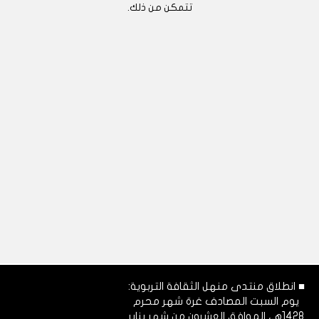
تتمكن من ذلك.
■ انطلاق منتدى منهل الثقافة التربوية:
يوم السبت المصادف غرة شهر محرم
1428هـ، الموافق العشرون من شهر يناير